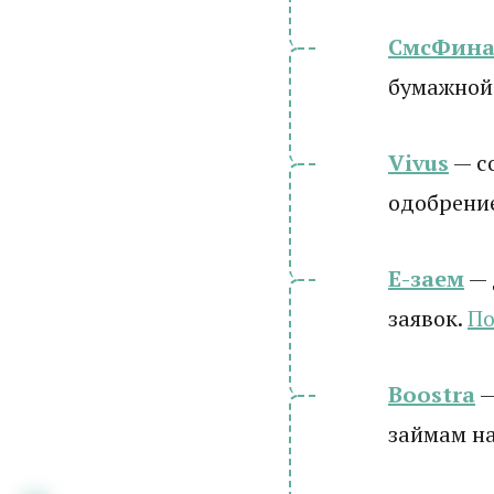
СмсФина
бумажной
Vivus
— с
одобрени
Е-заем
— 
заявок.
По
Boostra
—
займам на