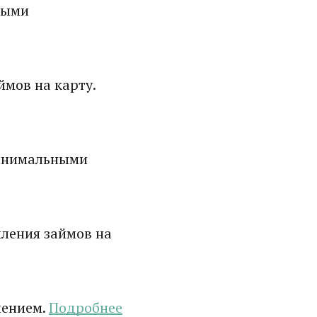
ными
мов на карту.
минимальными
ления займов на
лением.
Подробнее