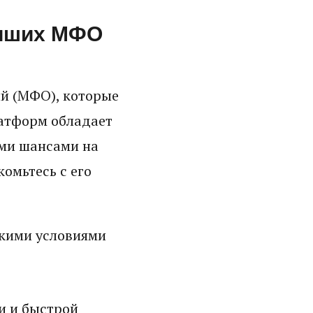
учших МФО
й (МФО), которые
латформ обладает
ми шансами на
омьтесь с его
кими условиями
и и быстрой