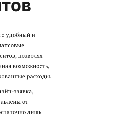
итов
то удобный и
нансовые
ентов, позволяя
чная возможность,
рованные расходы.
айн-заявка,
бавлены от
остаточно лишь