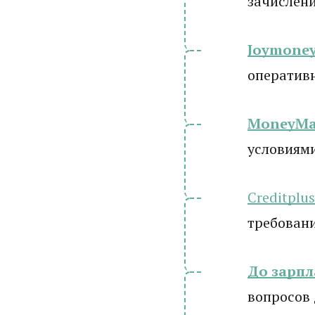
зачислени
Joymone
оператив
MoneyM
условиям
Creditplus
требовани
До зарп
вопросов