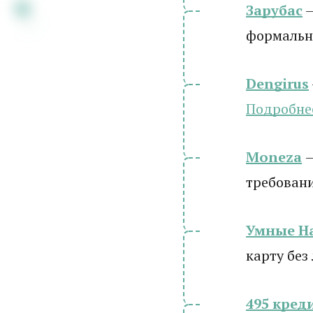
Зарубас
—
формальн
Dengirus
Подробне
Moneza
требован
Умные Н
карту без
495 кред