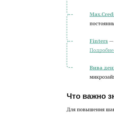
Max.Cred
постоянн
Finters
—
Подробне
Вива ден
микрозай
Что важно з
Для повышения шан