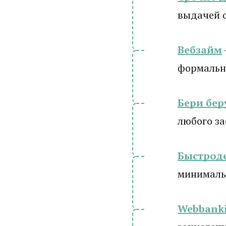
выдачей 
Вебзайм
формально
Бери бер
любого з
Быстрод
минималь
Webbanki