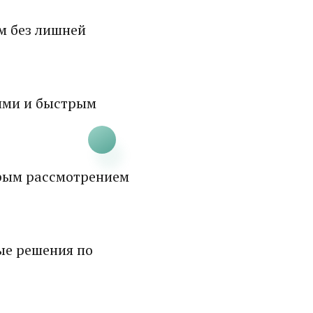
м без лишней
ями и быстрым
рым рассмотрением
ые решения по