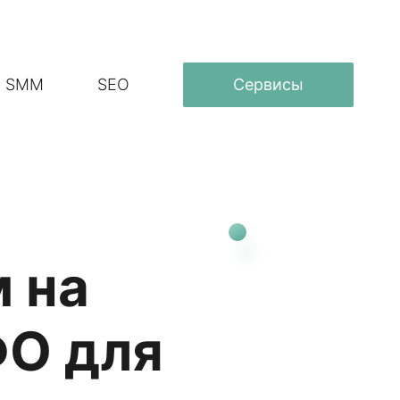
SMM
SEO
Сервисы
 на
ФО для