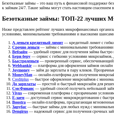
Безотказные займы – это ваш путь к финансовой поддержке бе
к займам 24/7. Такие займы могут стать настоящим спасением
Безотказные займы: ТОП-22 лучших МФО
Ниже представлен рейтинг лучших микрофинансовых организа
условиями, минимальными требованиями и высокими шансами на
А-деньги кредитный лимит
— кредитный лимит с гибким
Срочно деньги
— займы с минимальными требованиями 
Вебзайм
— удобный сервис для получения займа быстро 
Бери беру
— сервис с гибкими условиями микрозаймов,
Быстроденьги
— проверенный сервис, обеспечивающий
Webbankir
— платформа для оформления займов онлайн 
Joymoney
— займ до зарплаты в пару кликов. Прозрачны
MoneyMan
— онлайн-платформа для получения микроза
Creditplus
— быстрое оформление микрозаймов с минималь
До зарплаты
— простой и быстрый микрозайм для реше
СмсФинанс
— удобный способ получить небольшой зай
Vivus
— современная платформа с прозрачными условиям
Е-заем
— доступный сервис микрокредитования с быстр
Boostra
— онлайн-платформа, предлагающая мгновенные 
Зарубас
— быстрые займы для любых нужд с минимальн
Dengirus
— надежный сервис для получения срочных зай