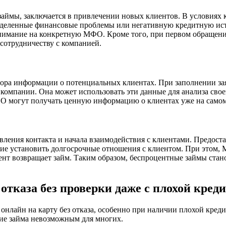
аймы, заключается в привлечении новых клиентов. В условиях 
еделенные финансовые проблемы или негативную кредитную ист
нимание на конкретную МФО. Кроме того, при первом обращени
 сотрудничеству с компанией.
ора информации о потенциальных клиентах. При заполнении за
компании. Она может использовать эти данные для анализа свое
ФО могут получать ценную информацию о клиентах уже на самом
вления контакта и начала взаимодействия с клиентами. Предо
ние установить долгосрочные отношения с клиентом. При этом,
иент возвращает займ. Таким образом, беспроцентные займы ста
 отказа без проверки даже с плохой кред
онлайн на карту без отказа, особенно при наличии плохой кре
ние займа невозможным для многих.