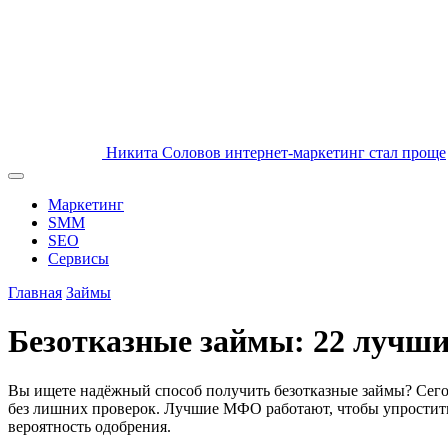
Никита Соловов
интернет-маркетинг стал проще
Маркетинг
SMM
SEO
Сервисы
Главная
Займы
Безотказные займы: 22 лучши
Вы ищете надёжный способ получить безотказные займы? Сего
без лишних проверок. Лучшие МФО работают, чтобы упростить 
вероятность одобрения.