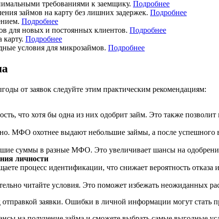
нимальными требованиями к заемщику.
Подробнее
ения займов на карту без лишних задержек.
Подробнее
ением.
Подробнее
ов для новых и постоянных клиентов.
Подробнее
 карту.
Подробнее
дные условия для микрозаймов.
Подробнее
ма
годы от заявок следуйте этим практическим рекомендациям:
ть, что хотя бы одна из них одобрит займ. Это также позволит
но. МФО охотнее выдают небольшие займы, а после успешного в
ьшие суммы в разные МФО. Это увеличивает шансы на одобрение 
ния личности
щаете процесс идентификации, что снижает вероятность отказа и
льно читайте условия. Это поможет избежать неожиданных рас
тправкой заявки. Ошибки в личной информации могут стать при
ансы на получение займа и сможете выбрать самые выгодные ус