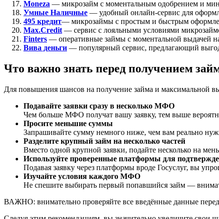
Moneza
— микрозайм с моментальным одобрением и ми
Умные Наличные
— удобный онлайн-сервис для оформл
495 кредит
— микрозаймы с простым и быстрым оформл
Max.Credit
— сервис с лояльными условиями микрозайм
Finters
— оперативные займы с моментальной выдачей на
Вива деньги
— популярный сервис, предлагающий выго
Что важно знать перед получением зай
Для повышения шансов на получение займа и максимальной вы
Подавайте заявки сразу в несколько МФО
Чем больше МФО получат вашу заявку, тем выше вероятнос
Просите меньшие суммы
Запрашивайте сумму немного ниже, чем вам реально нуж
Разделите крупный займ на несколько частей
Вместо одной крупной заявки, подайте несколько на мен
Используйте проверенные платформы для подтвержде
Подавая заявку через платформы вроде Госуслуг, вы упро
Изучайте условия каждого МФО
Не спешите выбирать первый попавшийся займ — внимате
ВАЖНО: внимательно проверяйте все введённые данные перед о
Следуя этим рекомендациям, вы значительно увеличите свои ш