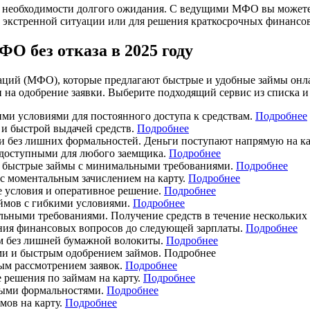
з необходимости долгого ожидания. С ведущими МФО вы можете 
 в экстренной ситуации или для решения краткосрочных финансо
 без отказа в 2025 году
ций (МФО), которые предлагают быстрые и удобные займы онла
 одобрение заявки. Выберите подходящий сервис из списка и о
и условиями для постоянного доступа к средствам.
Подробнее
и быстрой выдачей средств.
Подробнее
и без лишних формальностей. Деньги поступают напрямую на ка
 доступными для любого заемщика.
Подробнее
 быстрые займы с минимальными требованиями.
Подробнее
с моментальным зачислением на карту.
Подробнее
е условия и оперативное решение.
Подробнее
ймов с гибкими условиями.
Подробнее
ными требованиями. Получение средств в течение нескольких
ния финансовых вопросов до следующей зарплаты.
Подробнее
м без лишней бумажной волокиты.
Подробнее
и и быстрым одобрением займов. Подробнее
ым рассмотрением заявок.
Подробнее
решения по займам на карту.
Подробнее
ыми формальностями.
Подробнее
мов на карту.
Подробнее