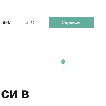
SMM
SEO
Сервисы
си в