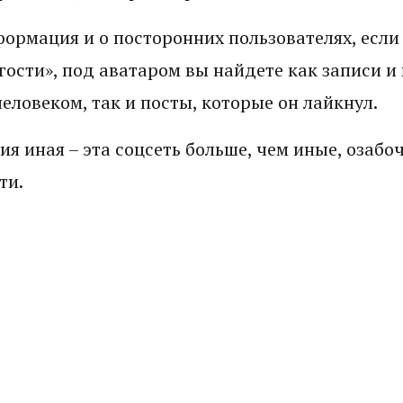
ормация и о посторонних пользователях, если
«гости», под аватаром вы найдете как записи и
ловеком, так и посты, которые он лайкнул.
ия иная – эта соцсеть больше, чем иные, озаб
ти.
жает лишь новый контент, который добавили в
кже можно увидеть посты, под которыми френд