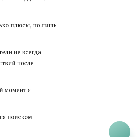
лько плюсы, но лишь
тели не всегда
ствий после
й момент я
лся поиском