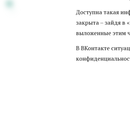
Доступна такая инф
закрыта – зайдя в 
выложенные этим че
В ВКонтакте ситуац
конфиденциальнос
Стена отобра
друзья. А та
комментарии.