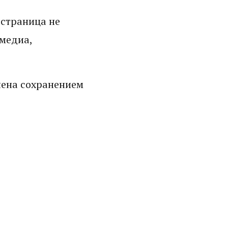
 страница не
 медиа,
очена сохранением
ы или ваши
ы оставили