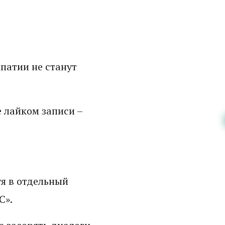
патии не станут
е лайком записи –
уя в отдельный
С».