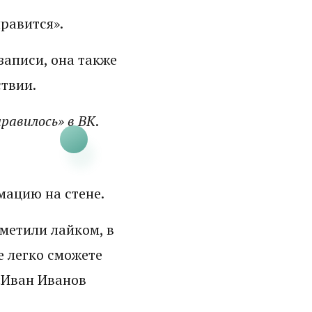
равится».
записи, она также
ствии.
нравилось» в ВК
.
мацию на стене.
тметили лайком, в
е легко сможете
 «Иван Иванов