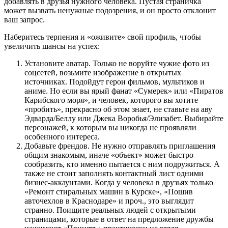
добавлять в друзья нужного человека. Пустая страничка
может вызвать ненужные подозрения, и он просто отклонит
ваш запрос.
Наберитесь терпения и «оживите» свой профиль, чтобы
увеличить шансы на успех:
Установите аватар. Только не воруйте чужие фото из
соцсетей, возьмите изображение в открытых
источниках. Подойдут герои фильмов, мультиков и
аниме. Но если вы ярый фанат «Сумерек» или «Пиратов
Карибского моря», и человек, которого вы хотите
«пробить», прекрасно об этом знает, не ставьте на аву
Эдварда/Беллу или Джека Воробья/Элизабет. Выбирайте
персонажей, к которым вы никогда не проявляли
особенного интереса.
Добавьте френдов. Не нужно отправлять приглашения
общим знакомым, иначе «объект» может быстро
сообразить, кто именно пытается с ним подружиться. А
также не стоит заполнять контактный лист одними
бизнес-аккаунтами. Когда у человека в друзьях только
«Ремонт стиральных машин в Курске», «Пошив
авточехлов в Краснодаре» и проч., это выглядит
странно. Поищите реальных людей с открытыми
страницами, которые в ответ на предложение дружбы