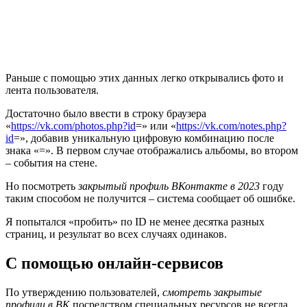
Раньше с помощью этих данных легко открывались фото и
лента пользователя.
Достаточно было ввести в строку браузера
«
https://vk.com/photos.php?id
=» или «
https://vk
.
com/notes.php?
id
=», добавив уникальную цифровую комбинацию после
знака «=». В первом случае отображались альбомы, во втором
– события на стене.
Но посмотреть
закрытый профиль ВКонтакте в 2023
году
таким способом не получится – система сообщает об ошибке.
Я попытался «пробить» по ID не менее десятка разных
страниц, и результат во всех случаях одинаков.
С помощью онлайн-сервисов
По утверждению пользователей,
смотреть закрытые
профили в ВК
посредством специальных ресурсов не всегда