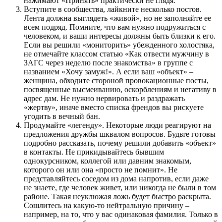
нажимают «Принять» практически не глядя.
Вступите в сообщества, лайкните несколько постов.
Лента должна выглядеть «живой», но не заполняйте ее
всем подряд. Помните, что вам нужно подружиться с
человеком, и ваши интересы должны быть близки к его.
Если вы решили «мониторить» убежденного холостяка,
не отмечайте классом статью «Как отвести мужчину в
ЗАГС через неделю после знакомства» в группе с
названием «Хочу замуж!». А если ваш «объект» –
женщина, обходите стороной провокационные посты,
посвященные высмеиванию, оскорблениям и негативу в
адрес дам. Не нужно нервировать и раздражать
«жертву», иначе вместо списка френдов вы рискуете
угодить в вечный бан.
Продумайте «легенду». Некоторые люди реагируют на
предложения дружбы шквалом вопросов. Будьте готовы
подробно рассказать, почему решили добавить «объект»
в контакты. Не прикидывайтесь бывшим
однокурсником, коллегой или давним знакомым,
которого он или она «просто не помнит». Не
представляйтесь соседом из дома напротив, если даже
не знаете, где человек живет, или никогда не были в том
районе. Такая неуклюжая ложь будет быстро раскрыта.
Сошлитесь на какую-то нейтральную причину –
например, на то, что у вас одинаковая фамилия. Только в