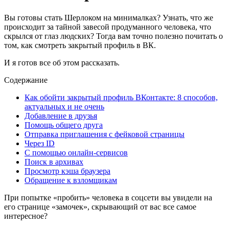
Вы готовы стать Шерлоком на минималках? Узнать, что же
происходит за тайной завесой продуманного человека, что
скрылся от глаз людских? Тогда вам точно полезно почитать о
том, как смотреть закрытый профиль в ВК.
И я готов все об этом рассказать.
Содержание
Как обойти закрытый профиль ВКонтакте: 8 способов,
актуальных и не очень
Добавление в друзья
Помощь общего друга
Отправка приглашения с фейковой страницы
Через ID
С помощью онлайн-сервисов
Поиск в архивах
Просмотр кэша браузера
Обращение к взломщикам
При попытке «пробить» человека в соцсети вы увидели на
его странице «замочек», скрывающий от вас все самое
интересное?