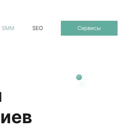
SMM
SEO
Сервисы
я
риев