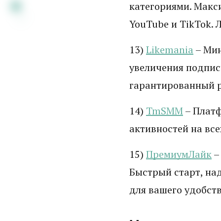
категориями. Макс
YouTube и TikTok.
13)
Likemania
– Мин
увеличения подпис
гарантированный р
14)
TmSMM
– Платф
активностей на все
15)
ПремиумЛайк
–
Быстрый старт, на
для вашего удобств