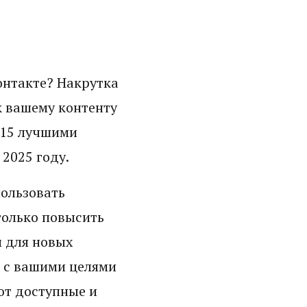
онтакте? Накрутка
к вашему контенту
и 15 лучшими
2025 году.
пользовать
только повысить
м для новых
я с вашими целями
ют доступные и