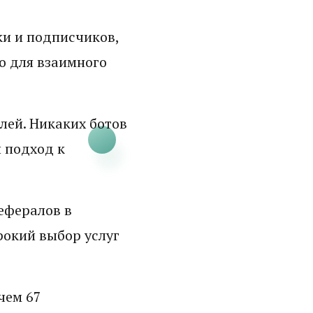
ки и подписчиков,
о для взаимного
лей. Никаких ботов
 подход к
рефералов в
рокий выбор услуг
чем 67