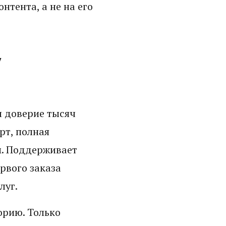
нтента, а не на его
у
л доверие тысяч
рт, полная
м. Поддерживает
ервого заказа
луг.
орию. Только