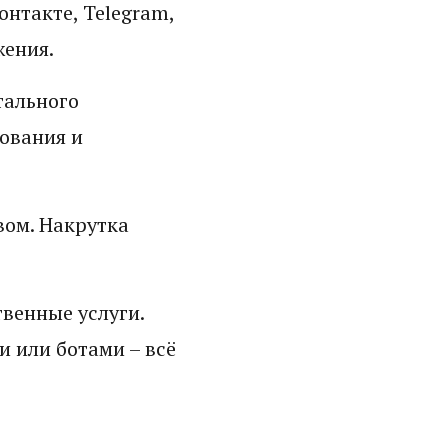
нтакте, Telegram,
жения.
тального
ования и
вом. Накрутка
венные услуги.
 или ботами – всё