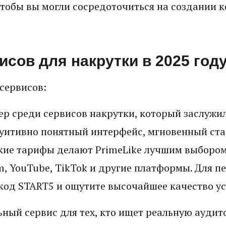
тобы вы могли сосредоточиться на создании ко
исов для накрутки в 2025 год
сервисов:
р среди сервисов накрутки, который заслужи
туитивно понятный интерфейс, мгновенный ста
бкие тарифы делают PrimeLike лучшим выборо
m, YouTube, TikTok и другие платформы. Для п
код START5 и ощутите высочайшее качество ус
ный сервис для тех, кто ищет реальную аудит