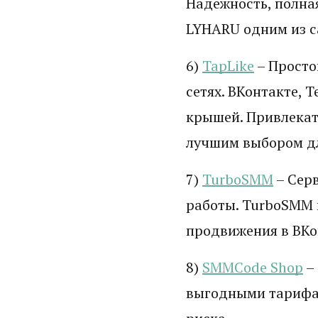
Надежность, полна
LYHARU одним из с
6)
TapLike
– Просто
сетях. ВКонтакте, 
крышей. Привлекат
лучшим выбором д
7)
TurboSMM
– Серв
работы. TurboSMM 
продвижения в ВКон
8)
SMMCode Shop
–
выгодными тарифам