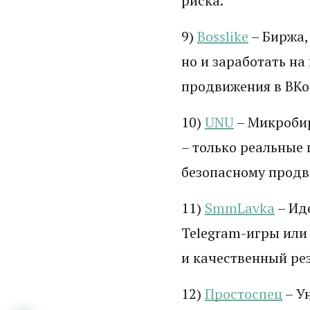
риска.
9)
Bosslike
– Биржа,
но и заработать н
продвижения в ВКон
10)
UNU
– Микробир
– только реальные
безопасному прод
11)
SmmLavka
– Ид
Telegram-игры или 
и качественный рез
12)
Простоспец
– У