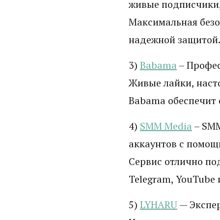
живые подписчики,
Максимальная безо
надежной защитой
3)
Babama
– Профес
Живые лайки, наст
Babama обеспечит 
4)
SMM Media
– SMM
аккаунтов с помощь
Сервис отлично по
Telegram, YouTube 
5)
LYHARU
— Экспер