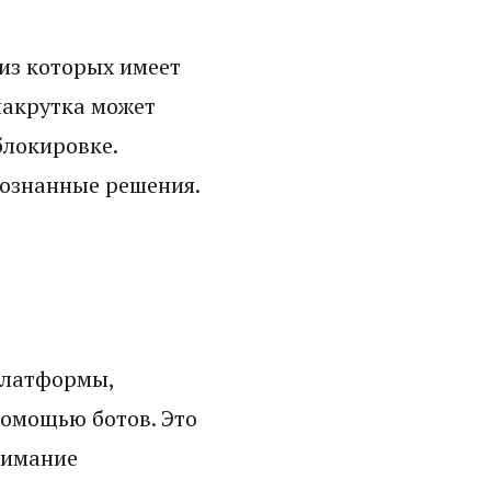
из которых имеет
накрутка может
блокировке.
сознанные решения.
платформы,
помощью ботов. Это
нимание