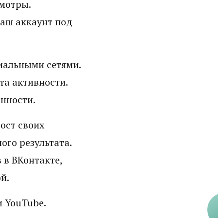
мотры.
ваш аккаунт под
иальными сетями.
та активности.
нности.
ост своих
ого результата.
 в ВКонтакте,
й.
и YouTube.