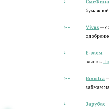
СмсФина
бумажной
Vivus
— с
одобрени
Е-заем
— 
заявок.
По
Boostra
—
займам на
Зарубас
—