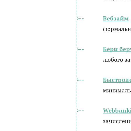
Вебзайм
формально
Бери бер
любого з
Быстрод
минималь
Webbanki
зачислени