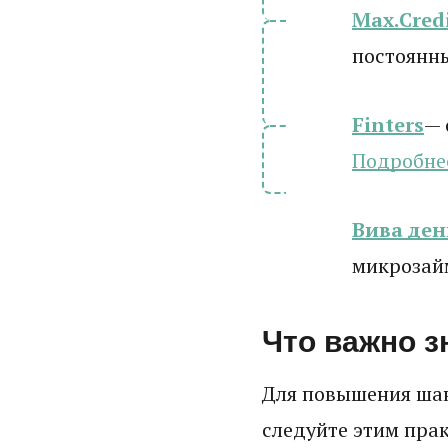
Max.Cred
постоянн
Finters
— 
Подробне
Вива ден
микрозай
Что важно з
Для повышения шан
следуйте этим пра