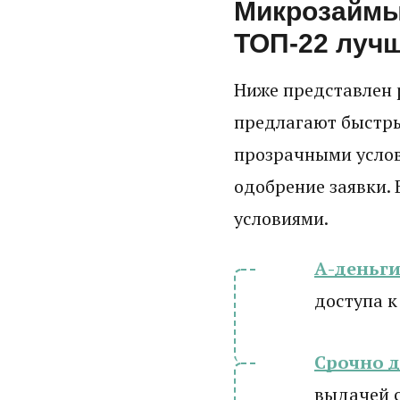
Микрозаймы 
ТОП-22 лучш
Ниже представлен 
предлагают быстры
прозрачными усло
одобрение заявки. 
условиями.
А-деньг
доступа к
Срочно 
выдачей 