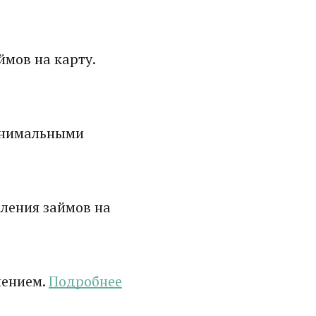
мов на карту.
инимальными
ления займов на
лением.
Подробнее