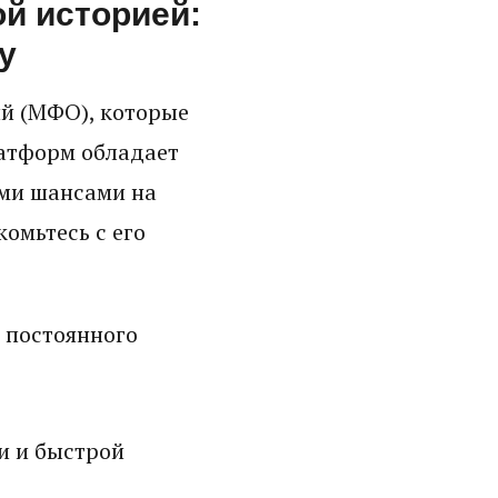
ой историей:
у
й (МФО), которые
латформ обладает
ми шансами на
омьтесь с его
 постоянного
и и быстрой