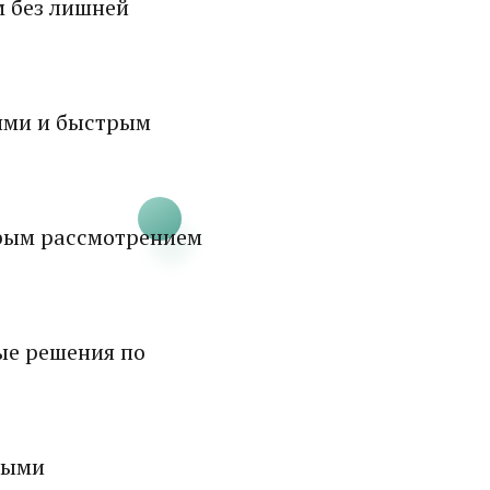
м без лишней
ями и быстрым
рым рассмотрением
ые решения по
ными