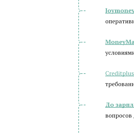
Joymone
оператив
MoneyM
условиям
Creditplus
требовани
До зарп
вопросов