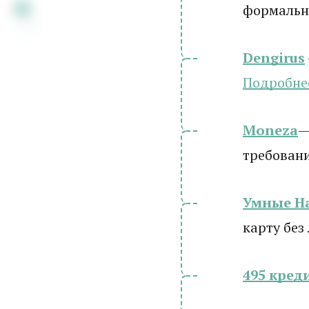
формальн
Dengirus
Подробн
е
Moneza
—
требован
Умные Н
карту без
495 кред