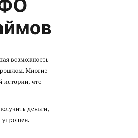
МФО
аймов
ьная возможность
прошлом. Многие
 истории, что
получить деньги,
о упрощён.