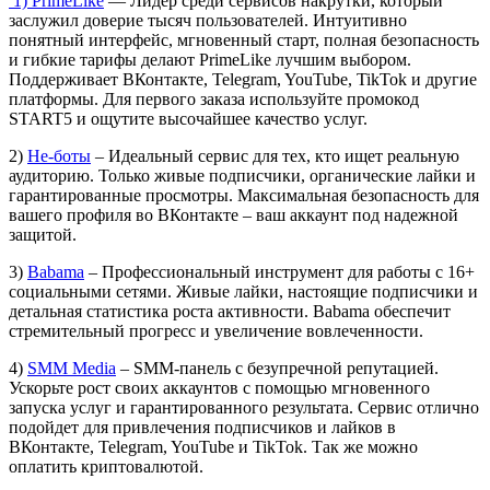
1) PrimeLike
— Лидер среди сервисов накрутки, который
заслужил доверие тысяч пользователей. Интуитивно
понятный интерфейс, мгновенный старт, полная безопасность
и гибкие тарифы делают PrimeLike лучшим выбором.
Поддерживает ВКонтакте, Telegram, YouTube, TikTok и другие
платформы. Для первого заказа используйте промокод
START5 и ощутите высочайшее качество услуг.
2)
Не-боты
– Идеальный сервис для тех, кто ищет реальную
аудиторию. Только живые подписчики, органические лайки и
гарантированные просмотры. Максимальная безопасность для
вашего профиля во ВКонтакте – ваш аккаунт под надежной
защитой.
3)
Babama
– Профессиональный инструмент для работы с 16+
социальными сетями. Живые лайки, настоящие подписчики и
детальная статистика роста активности. Babama обеспечит
стремительный прогресс и увеличение вовлеченности.
4)
SMM Media
– SMM-панель с безупречной репутацией.
Ускорьте рост своих аккаунтов с помощью мгновенного
запуска услуг и гарантированного результата. Сервис отлично
подойдет для привлечения подписчиков и лайков в
ВКонтакте, Telegram, YouTube и TikTok. Так же можно
оплатить криптовалютой.