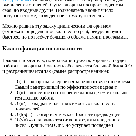
вычисления степеней. Суть: алгоритм воспроизводит сам
себя, но вводные другие. Пользователь вводит число ‒
получает его же, возведенное в нужную степень.
Можно решить эту задачу циклическим алгоритмом
(умножать определенное количество раз), рекурсия будет
быстрее, но потребует большого объема памяти программы.
Классификация по сложности
Важный показатель, позволяющий узнать, хорошо ли будет
работать алгоритм. Ложность обозначается большой буквой О
и разграничивается так (самые распространенные):
О (1) ‒ алгоритм завершится за четко отведенное время.
Самый выигрышный по эффективности вариант.
О (n) ‒ линейное соотношение данных, чем их больше ‒
тем дольше работа.
О (n²) ‒ квадратичная зависимость от количества
показателей.
О (log n) ‒ логарифмическая. Быстрее предыдущей.
О (√n) ‒ отталкивается от корня суммы введенных
чисел. Лучше, чем О(n), но уступает последней.
Теперь вы знаете, как классифицируются алгоритмы по