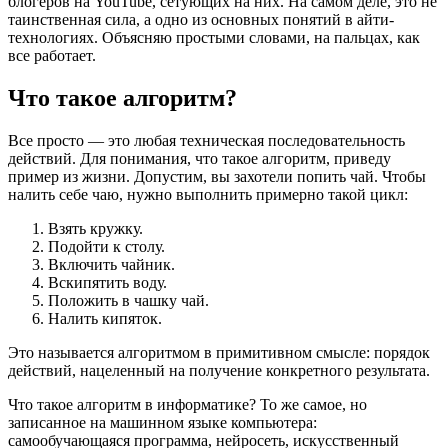
блогеров на YouTube, сетующих на них. На самом деле, это не
таинственная сила, а одно из основных понятий в айти-
технологиях. Объясняю простыми словами, на пальцах, как
все работает.
Что такое алгоритм?
Все просто — это любая техническая последовательность
действий. Для понимания, что такое алгоритм, приведу
пример из жизни. Допустим, вы захотели попить чай. Чтобы
налить себе чаю, нужно выполнить примерно такой цикл:
Взять кружку.
Подойти к столу.
Включить чайник.
Вскипятить воду.
Положить в чашку чай.
Налить кипяток.
Это называется алгоритмом в примитивном смысле: порядок
действий, нацеленный на получение конкретного результата.
Что такое алгоритм в информатике? То же самое, но
записанное на машинном языке компьютера:
самообучающаяся программа, нейросеть, искусственный