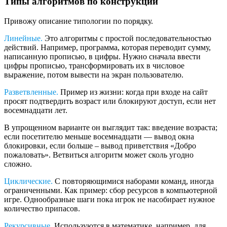
Типы алгоритмов по конструкции
Привожу описание типологии по порядку.
Линейные.
Это алгоритмы с простой последовательностью
действий. Например, программа, которая переводит сумму,
написанную прописью, в цифры. Нужно сначала ввести
цифры прописью, трансформировать их в числовое
выражение, потом вывести на экран пользователю.
Разветвленные.
Пример из жизни: когда при входе на сайт
просят подтвердить возраст или блокируют доступ, если нет
восемнадцати лет.
В упрощенном варианте он выглядит так: введение возраста;
если посетителю меньше восемнадцати — вывод окна
блокировки, если больше ‒ вывод приветствия «Добро
пожаловать». Ветвиться алгоритм может сколь угодно
сложно.
Циклические.
С повторяющимися наборами команд, иногда
ограниченными. Как пример: сбор ресурсов в компьютерной
игре. Однообразные шаги пока игрок не насобирает нужное
количество припасов.
Рекурсивные.
Используются в математике, например, для