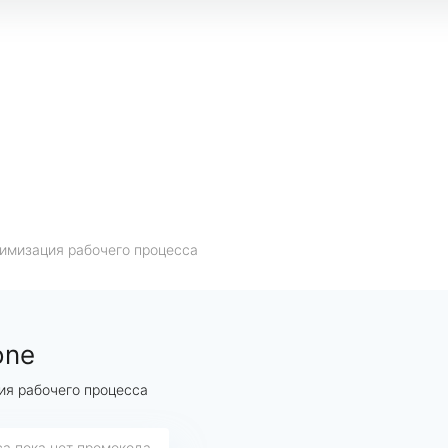
имизация рабочего процесса
one
ия рабочего процесса
са пока нет промокода