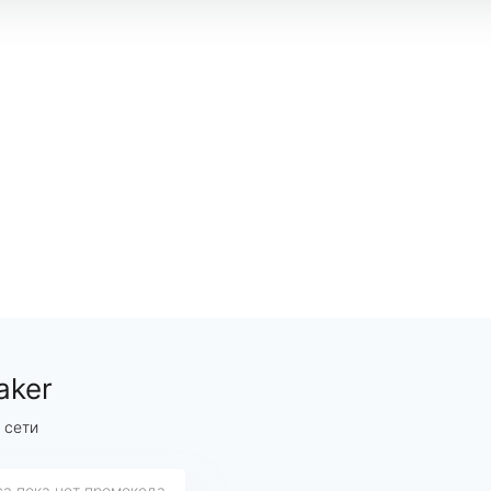
aker
 сети
са пока нет промокода