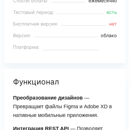
Способ оплаты:
ежемесячно
Тестовый период:
есть
Бесплатная версия:
нет
Версия:
облако
Платформа:
Функционал
Преобразование дизайнов
—
Превращает файлы Figma и Adobe XD в
нативные мобильные приложения.
Интеграция REST API
— Позволяет