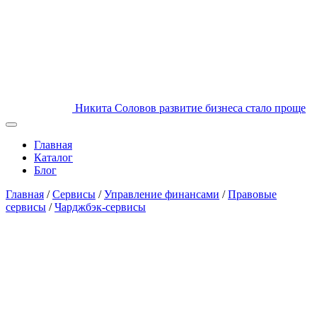
Никита Соловов
развитие бизнеса стало проще
Главная
Каталог
Блог
Главная
/
Сервисы
/
Управление финансами
/
Правовые
сервисы
/
Чарджбэк-сервисы