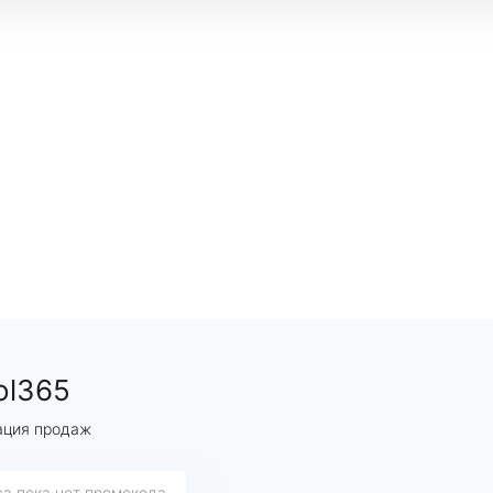
ol365
ация продаж
са пока нет промокода