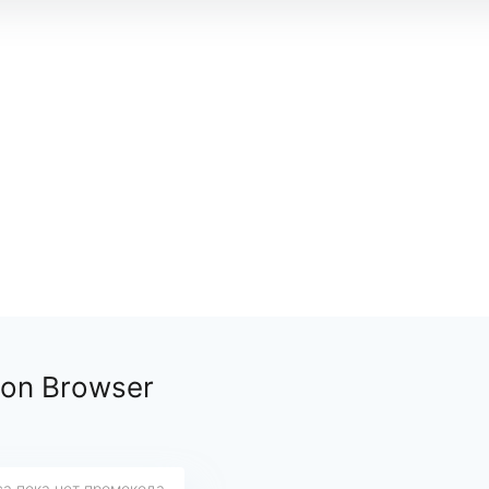
on Browser
са пока нет промокода