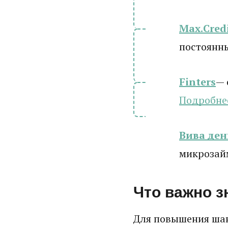
Max.Cred
постоянн
Finters
— 
Подробне
Вива ден
микрозай
Что важно з
Для повышения шан