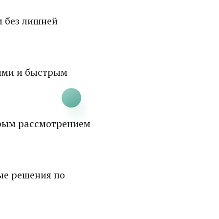
м без лишней
ями и быстрым
рым рассмотрением
ые решения по