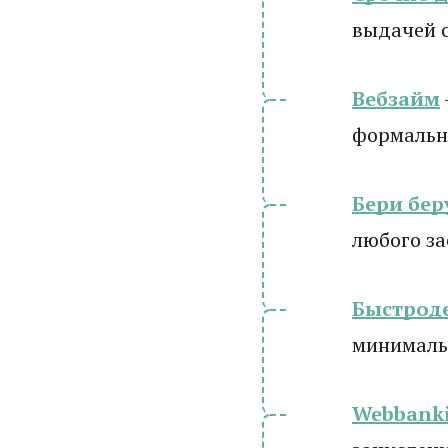
выдачей 
Вебзайм
формально
Бери бер
любого з
Быстрод
минималь
Webbanki