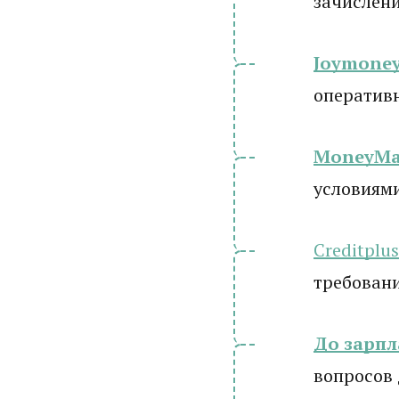
зачислени
Joymone
оператив
MoneyM
условиям
Creditplus
требовани
До зарп
вопросов