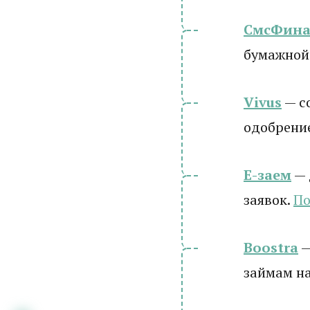
СмсФина
бумажной
Vivus
— с
одобрени
Е-заем
— 
заявок.
По
Boostra
—
займам на