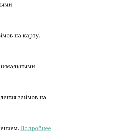
ными
мов на карту.
инимальными
ления займов на
лением.
Подробнее