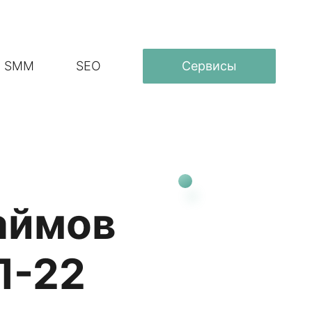
SMM
SEO
Сервисы
аймов
П-22