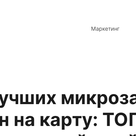
Маркетинг
учших микроз
н на карту: ТО