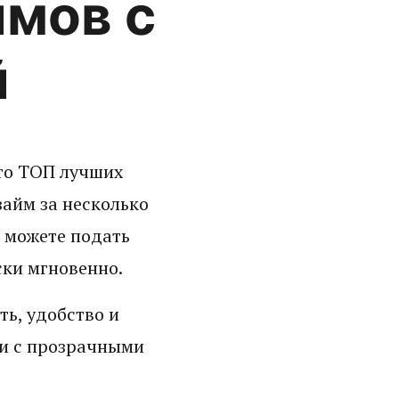
мов с
й
это ТОП лучших
займ за несколько
 можете подать
ски мгновенно.
ь, удобство и
ии с прозрачными