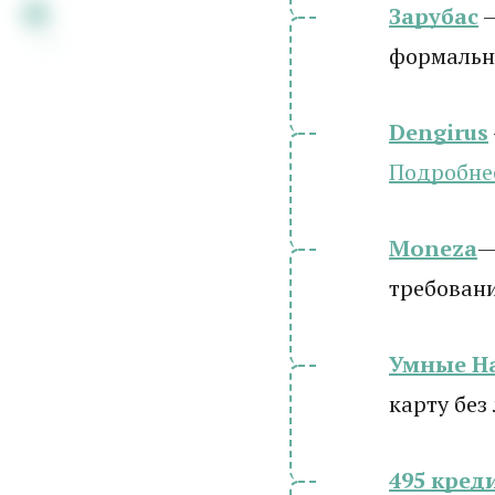
Зарубас
—
формальн
Dengirus
Подробн
е
Moneza
—
требован
Умные Н
карту без
495 кред