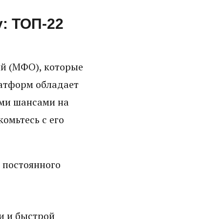
: ТОП-22
й (МФО), которые
латформ обладает
ми шансами на
омьтесь с его
 постоянного
и и быстрой