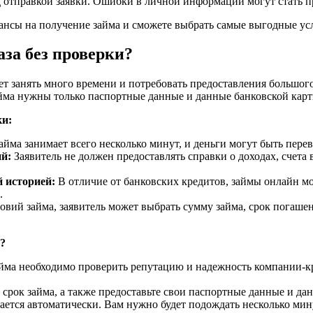
тправкой заявки. Ошибки в личной информации могут стать при
ансы на получение займа и сможете выбрать самые выгодные ус
аза без проверки?
ет занять много времени и потребовать предоставления большого
йма нужны только паспортные данные и данные банковской карт
ки:
ма занимает всего несколько минут, и деньги могут быть переве
й:
Заявитель не должен предоставлять справки о доходах, счета
й историей:
В отличие от банковских кредитов, займы онлайн мо
.
вий займа, заявитель может выбрать сумму займа, срок погашен
и?
ма необходимо проверить репутацию и надежность компании-кре
срок займа, а также предоставьте свои паспортные данные и да
тся автоматически. Вам нужно будет подождать несколько мину