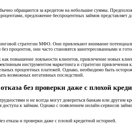
бычно обращаются за кредитом на небольшие суммы. Предполож
роцентами, предложение беспроцентных займов представляет д
инговой стратегии МФО. Они привлекают внимание потенциальн
 без процентов, они часто становятся заинтересованными и гот
как повышение лояльности клиентов, привлечение новых клиен
фективным инструментом маркетинга и стратегии привлечения к
ельных процентных платежей. Однако, необходимо быть осторо
ежать возможных негативных последствий.
 отказа без проверки даже с плохой кред
рудностями и не всегда могут довериться банкам или другим к
я доступа к займам. Однако с появлением онлайн-сервисов займо
ез отказа и проверки даже с плохой кредитной историей.