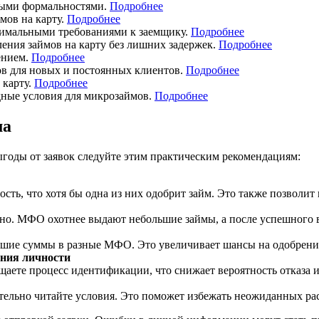
ыми формальностями.
Подробнее
мов на карту.
Подробн
ее
имальными требованиями к заемщику.
Подробнее
ния займов на карту без лишних задержек.
Подробнее
ением.
Подробнее
в для новых и постоянных клиентов.
Подробнее
 карту.
Подробнее
ные условия для микрозаймов.
Подробнее
ма
годы от заявок следуйте этим практическим рекомендациям:
ть, что хотя бы одна из них одобрит займ. Это также позволит
но. МФО охотнее выдают небольшие займы, а после успешного в
ьшие суммы в разные МФО. Это увеличивает шансы на одобрение 
ния личности
щаете процесс идентификации, что снижает вероятность отказа и
льно читайте условия. Это поможет избежать неожиданных рас