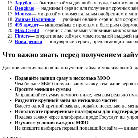
Зарубас
— быстрые займы для любых нужд с минимальн
Dengirus
— надежный сервис для получения срочных зай
Moneza
— микрозайм с моментальным одобрением и мин
Умные Наличные
— удобный онлайн-сервис для оформле
495 кредит
— микрозаймы с простым и быстрым оформл
Max.Credit
— сервис с лояльными условиями микрозаймо
Finters
— оперативные займы с моментальной выдачей на
Вива деньги
— популярный сервис, предлагающий выгод
Что важно знать перед получением зай
Для повышения шансов на получение займа и максимальной вы
Подавайте заявки сразу в несколько МФО
Чем больше МФО получат вашу заявку, тем выше вероятнос
Просите меньшие суммы
Запрашивайте сумму немного ниже, чем вам реально нуж
Разделите крупный займ на несколько частей
Вместо одной крупной заявки, подайте несколько на мен
Используйте проверенные платформы для подтвержде
Подавая заявку через платформы вроде Госуслуг, вы упро
Изучайте условия каждого МФО
Не спешите выбирать первый попавшийся займ — внимате