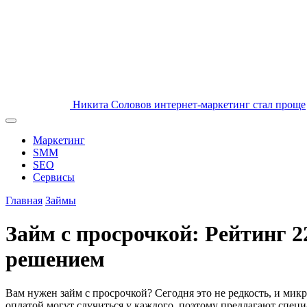
Никита Соловов
интернет-маркетинг стал проще
Маркетинг
SMM
SEO
Сервисы
Главная
Займы
Займ с просрочкой: Рейтинг
решением
Вам нужен займ с просрочкой? Сегодня это не редкость, и м
оплатой могут случиться у каждого, поэтому предлагают специ