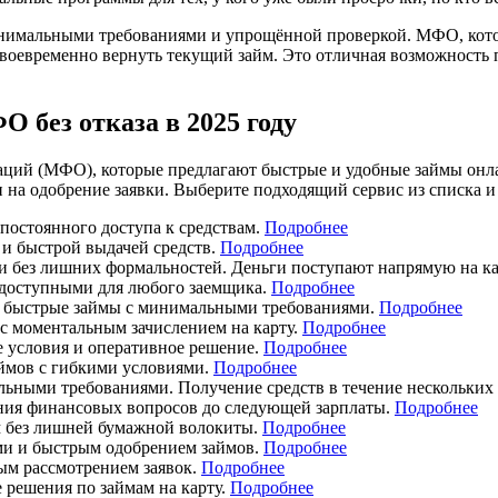
имальными требованиями и упрощённой проверкой. МФО, которы
 своевременно вернуть текущий займ. Это отличная возможност
 без отказа в 2025 году
ций (МФО), которые предлагают быстрые и удобные займы онла
 одобрение заявки. Выберите подходящий сервис из списка и о
остоянного доступа к средствам.
Подробнее
и быстрой выдачей средств.
Подробнее
и без лишних формальностей. Деньги поступают напрямую на ка
 доступными для любого заемщика.
Подробнее
 быстрые займы с минимальными требованиями.
Подробнее
с моментальным зачислением на карту.
Подробнее
е условия и оперативное решение.
Подробнее
ймов с гибкими условиями.
Подробнее
ными требованиями. Получение средств в течение нескольких
ния финансовых вопросов до следующей зарплаты.
Подробнее
м без лишней бумажной волокиты.
Подробнее
ми и быстрым одобрением займов.
Подробнее
ым рассмотрением заявок.
Подробнее
решения по займам на карту.
Подробнее