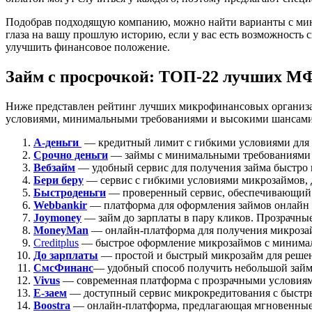
Подобрав подходящую компанию, можно найти варианты с мин
глаза на вашу прошлую историю, если у вас есть возможность
улучшить финансовое положение.
Займ с просрочкой: ТОП-22 лучших МФО
Ниже представлен рейтинг лучших микрофинансовых организа
условиями, минимальными требованиями и высокими шансами на
А-деньги
— кредитный лимит с гибкими условиями для п
Срочно деньги
— займы с минимальными требованиями 
Вебзайм
— удобный сервис для получения займа быстро 
Бери беру
— сервис с гибкими условиями микрозаймов,
Быстроденьги
— проверенный сервис, обеспечивающий
Webbankir
— платформа для оформления займов онлайн 
Joymoney
— займ до зарплаты в пару кликов. Прозрачны
MoneyMan
— онлайн-платформа для получения микроза
Creditplus
— быстрое оформление микрозаймов с минималь
До зарплаты
— простой и быстрый микрозайм для реше
СмсФинанс
— удобный способ получить небольшой зай
Vivus
— современная платформа с прозрачными условия
Е-заем
— доступный сервис микрокредитования с быстр
Boostra
— онлайн-платформа, предлагающая мгновенные 