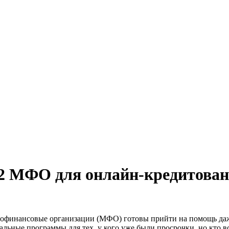
 22 МФО для онлайн-кредитова
икрофинансовые организации (МФО) готовы прийти на помощь да
альные программы для тех, у кого уже были просрочки, но кто вс