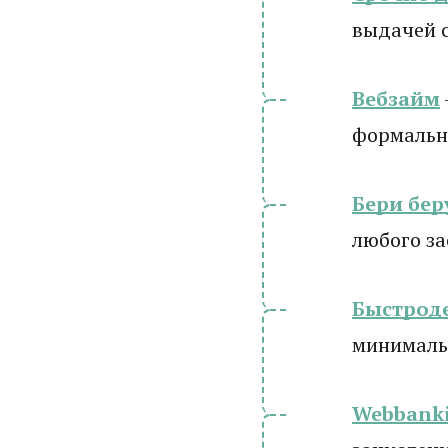
выдачей 
Вебзайм
формально
Бери бер
любого з
Быстрод
минималь
Webbanki