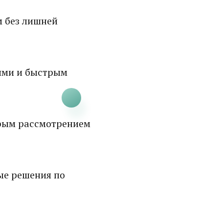
м без лишней
ями и быстрым
рым рассмотрением
ые решения по