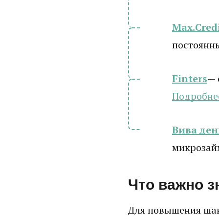
Max.Cred
постоянн
Finters
— 
Подробне
Вива ден
микрозай
Что важно з
Для повышения шан