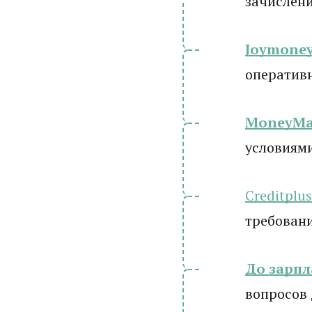
зачислени
Joymone
оператив
MoneyM
условиям
Creditplus
требовани
До зарп
вопросов