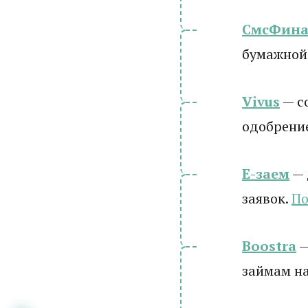
СмсФина
бумажной
Vivus
— с
одобрени
Е-заем
— 
заявок.
По
Boostra
—
займам на