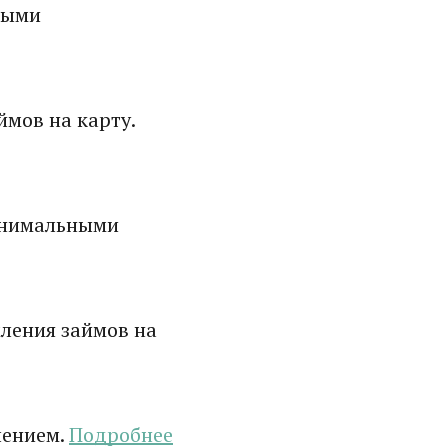
ными
мов на карту.
инимальными
ления займов на
лением.
Подробнее