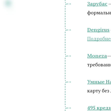
Зарубас
—
формальн
Dengirus
Подробн
е
Moneza
—
требован
Умные Н
карту без
495 кред