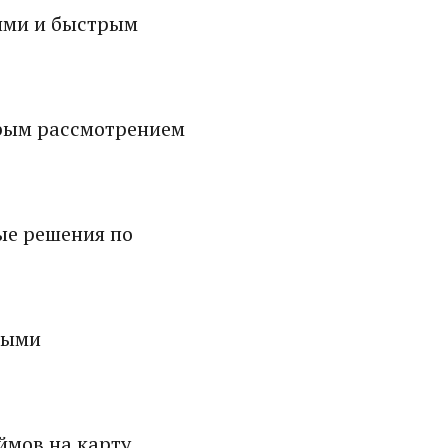
ями и быстрым
рым рассмотрением
ые решения по
ными
мов на карту.