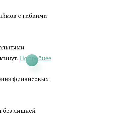
аймов с гибкими
мальными
 минут.
Подробнее
ения финансовых
м без лишней