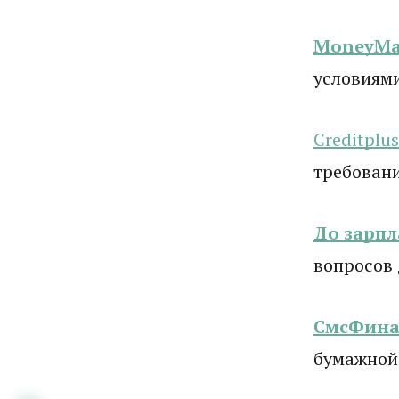
MoneyM
условиям
Creditplus
требовани
До зарп
вопросов
СмсФина
бумажной