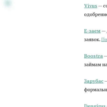
Vivus
— с
одобрени
Е-заем
— 
заявок.
По
Boostra
—
займам на
Зарубас
—
формальн
Dengirus