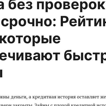
а без проверок
 срочно: Рейти
которые
ечивают быст
ы
жны деньги, а кредитная история оставляет же
 двери закрыты. Займы с плохой кредитной исто