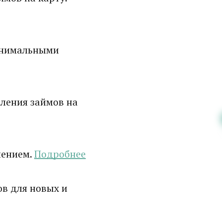
инимальными
ления займов на
лением.
Подробнее
в для новых и