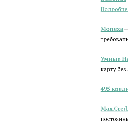
Подробн
е
Moneza
—
требован
Умные Н
карту без
495 кред
Max.Cred
постоянн