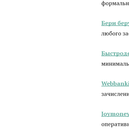
формально
Бери бер
любого з
Быстрод
минималь
Webbanki
зачислени
Joymone
оператив