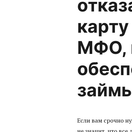
отказ
карту
МФО, 
обесп
займ
Если вам срочно ну
не значит, что все