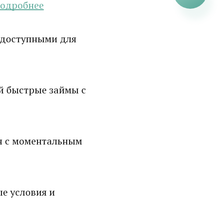
одробнее
 доступными для
й быстрые займы с
н с моментальным
е условия и