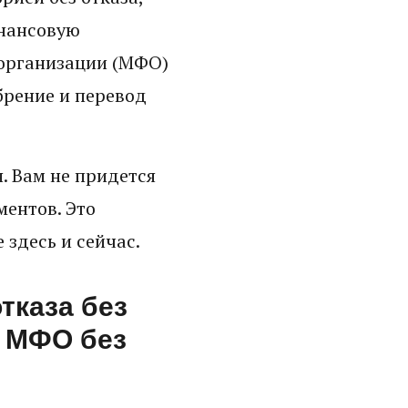
инансовую
организации (МФО)
брение и перевод
. Вам не придется
ентов. Это
 здесь и сейчас.
тказа без
х МФО без