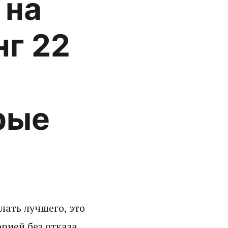
 на
нг 22
рые
лать лучшего, это
рией без отказа,