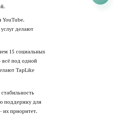
й.
и YouTube.
 услуг делают
чем 15 социальных
– всё под одной
елают TapLike
 стабильность
ю поддержку для
– их приоритет.