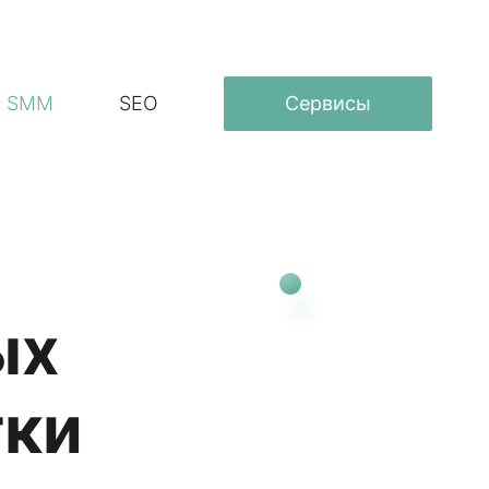
SMM
SEO
Сервисы
ых
тки