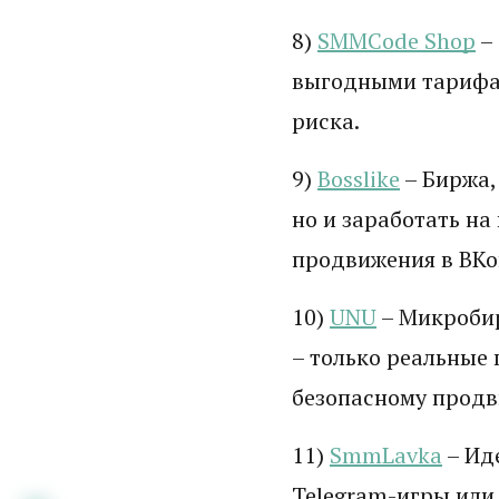
8)
SMMCode Shop
–
выгодными тарифам
риска.
9)
Bosslike
– Биржа,
но и заработать н
продвижения в ВКон
10)
UNU
– Микробир
– только реальные
безопасному прод
11)
SmmLavka
– Ид
Telegram-игры или 