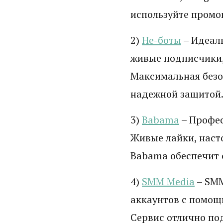
используйте промо
2)
Не-боты
– Идеаль
живые подписчики,
Максимальная безо
надежной защитой
3)
Babama
– Профес
Живые лайки, наст
Babama обеспечит 
4)
SMM Media
– SMM
аккаунтов с помощь
Сервис отлично по