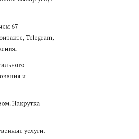
чем 67
нтакте, Telegram,
жения.
тального
ования и
вом. Накрутка
венные услуги.