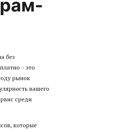
грам-
а без
платно – это
году рынок
улярность вашего
ервис среди
исов, которые