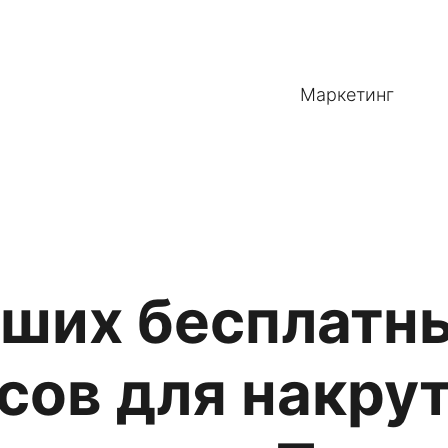
Маркетинг
чших бесплатн
сов для накру