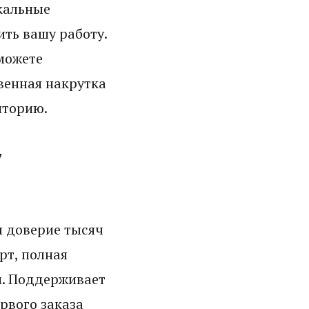
икальные
ть вашу работу.
можете
венная накрутка
иторию.
у
л доверие тысяч
рт, полная
м. Поддерживает
ервого заказа