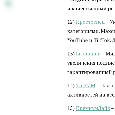
и качественный рез
12)
Простоспец
– У
категориями. Макс
YouTube и TikTok.
13)
Likemania
– Мин
увеличения подпис
гарантированный р
14)
TmSMM
– Платф
активностей на все
15)
ПремиумЛайк
–