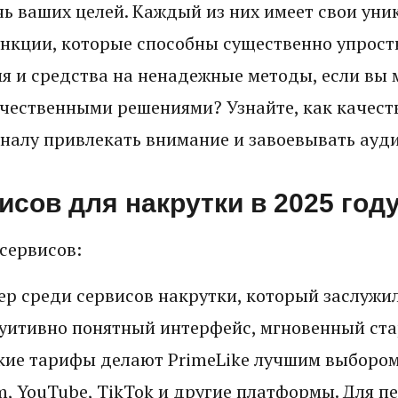
чь ваших целей. Каждый из них имеет свои ун
нкции, которые способны существенно упрости
мя и средства на ненадежные методы, если вы 
ачественными решениями? Узнайте, как качест
налу привлекать внимание и завоевывать ауд
исов для накрутки в 2025 год
сервисов:
р среди сервисов накрутки, который заслужи
туитивно понятный интерфейс, мгновенный ста
бкие тарифы делают PrimeLike лучшим выборо
m, YouTube, TikTok и другие платформы. Для п