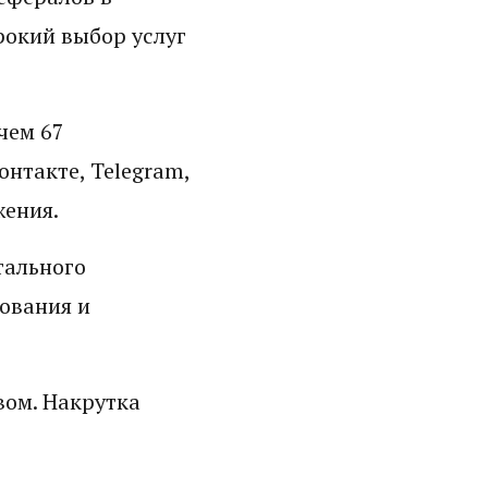
рокий выбор услуг
чем 67
нтакте, Telegram,
жения.
тального
ования и
вом. Накрутка