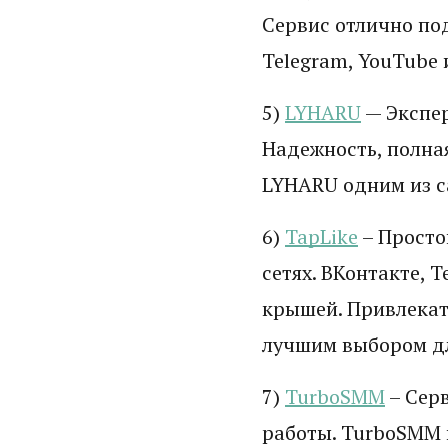
Сервис отлично по
Telegram, YouTube 
5)
LYHARU
— Экспер
Надежность, полна
LYHARU одним из с
6)
TapLike
– Просто
сетях. ВКонтакте, 
крышей. Привлекат
лучшим выбором д
7)
TurboSMM
– Серв
работы. TurboSMM 