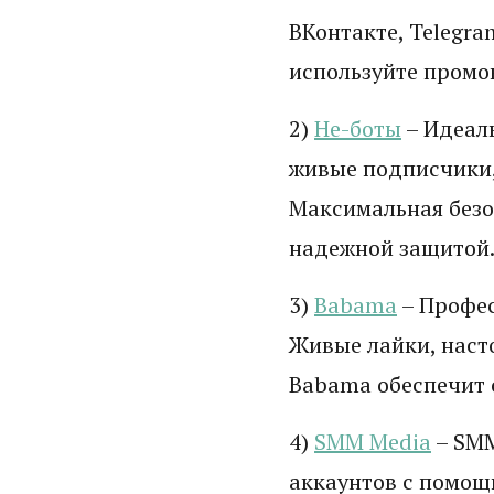
ВКонтакте, Telegra
используйте промо
2)
Не-боты
– Идеаль
живые подписчики,
Максимальная безо
надежной защитой
3)
Babama
– Профес
Живые лайки, наст
Babama обеспечит 
4)
SMM Media
– SMM
аккаунтов с помощь