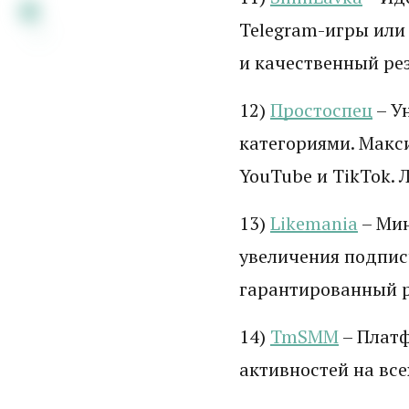
Telegram-игры или 
и качественный рез
12)
Простоспец
– У
категориями. Макс
YouTube и TikTok.
13)
Likemania
– Мин
увеличения подпис
гарантированный р
14)
TmSMM
– Платф
активностей на все