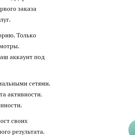
ервого заказа
луг.
орию. Только
мотры.
ваш аккаунт под
иальными сетями.
та активности.
нности.
ост своих
ого результата.