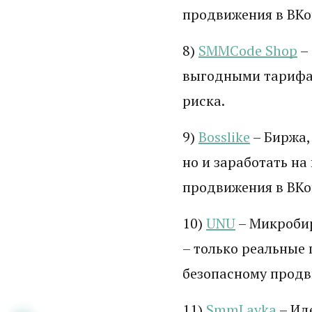
продвижения в ВКон
8)
SMMCode Shop
–
выгодными тарифам
риска.
9)
Bosslike
– Биржа,
но и заработать н
продвижения в ВКон
10)
UNU
– Микробир
– только реальные
безопасному прод
11)
SmmLavka
– Ид