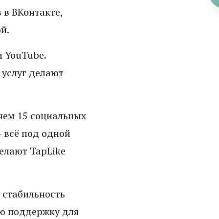
 в ВКонтакте,
й.
и YouTube.
 услуг делают
чем 15 социальных
– всё под одной
елают TapLike
 стабильность
ю поддержку для