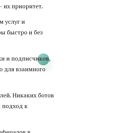
– их приоритет.
 услуг и
ы быстро и без
ки и подписчиков,
о для взаимного
лей. Никаких ботов
 подход к
рефералов в