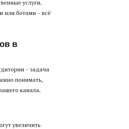
венные услуги.
 или ботами – всё
ов в
удитории – задача
важно понимать,
вашего канала.
огут увеличить