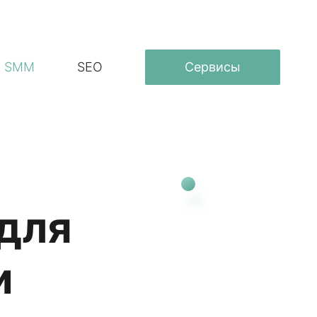
SMM
SEO
Сервисы
 для
и