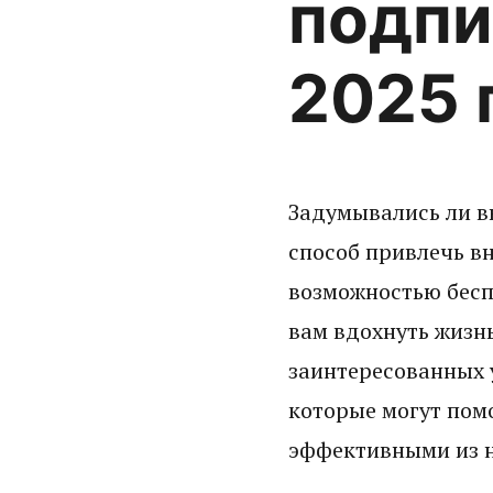
подпи
2025 
Задумывались ли вы
способ привлечь в
возможностью бесп
вам вдохнуть жизнь
заинтересованных 
которые могут помо
эффективными из н