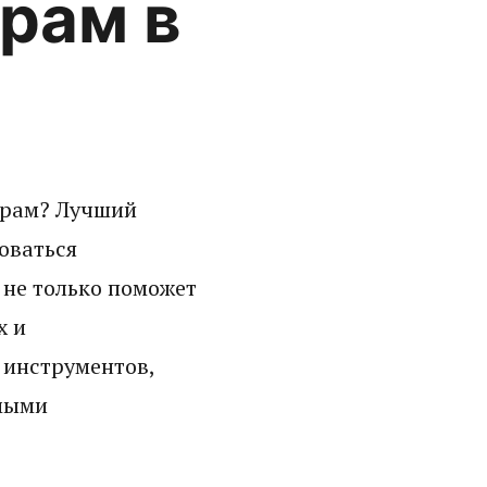
грам в
еграм? Лучший
оваться
 не только поможет
х и
 инструментов,
амыми