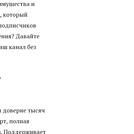
имущества и
, который
 подписчиков
ения? Давайте
аш канал без
у
л доверие тысяч
рт, полная
м. Поддерживает