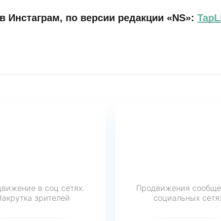
в Инстаграм, по версии редакции «NS»:
TapL
вижение в соц сетях.
Продвижения сообще
Накрутка зрителей
социальных сетя