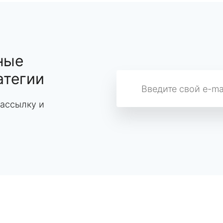
ные
атегии
ассылку и