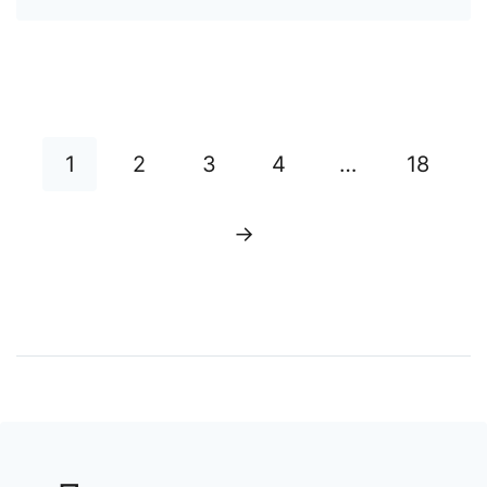
1
2
3
4
…
18
→