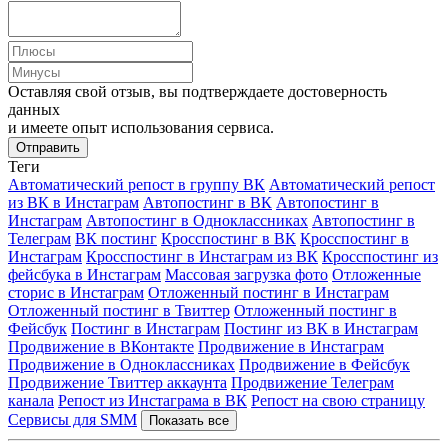
Оставляя свой отзыв, вы подтверждаете достоверность
данных
и имеете опыт использования сервиса.
Отправить
Теги
Автоматический репост в группу ВК
Автоматический репост
из ВК в Инстаграм
Автопостинг в ВК
Автопостинг в
Инстаграм
Автопостинг в Одноклассниках
Автопостинг в
Телеграм
ВК постинг
Кросспостинг в ВК
Кросспостинг в
Инстаграм
Кросспостинг в Инстаграм из ВК
Кросспостинг из
фейсбука в Инстаграм
Массовая загрузка фото
Отложенные
сторис в Инстаграм
Отложенный постинг в Инстаграм
Отложенный постинг в Твиттер
Отложенный постинг в
Фейсбук
Постинг в Инстаграм
Постинг из ВК в Инстаграм
Продвижение в ВКонтакте
Продвижение в Инстаграм
Продвижение в Одноклассниках
Продвижение в Фейсбук
Продвижение Твиттер аккаунта
Продвижение Телеграм
канала
Репост из Инстаграма в ВК
Репост на свою страницу
Сервисы для SMM
Показать все