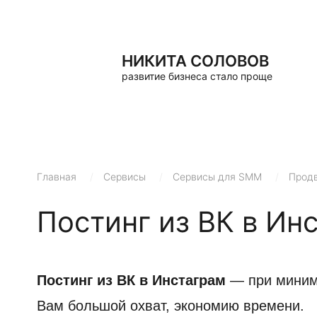
НИКИТА СОЛОВОВ
развитие бизнеса стало проще
Главная
/
Сервисы
/
Сервисы для SMM
/
Продв
Постинг из ВК в Ин
Постинг из ВК в Инстаграм
— при миниму
Вам большой охват, экономию времени.