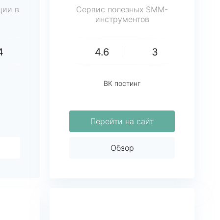
ции в
Сервис полезных SMM-
инструментов
4
4.6
3
ВК постинг
Перейти на сайт
Обзор