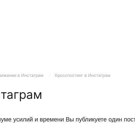
ижение в Инстаграм
/
Кросспостинг в Инстаграм
стаграм
ме усилий и времени Вы публикуете один пост 