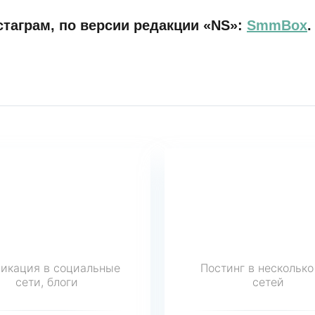
стаграм, по версии редакции «NS»:
SmmBox
.
икация в социальные
Постинг в несколько
сети, блоги
сетей