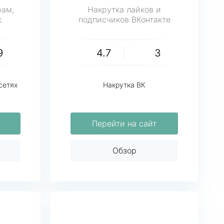
рам,
Накрутка лайков и
к
подписчиков ВКонтакте
9
4.7
3
сетях
Накрутка ВК
Перейти на сайт
Обзор