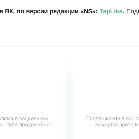
в ВК, по версии редакции «NS»:
TapLike
.
Подб
клама в социальных
Продвижение в соц с
ях. СММ продвижение
Накрутка зрителе