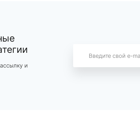
ные
атегии
ассылку и