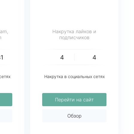
ram,
Накрутка лайков и
m
подписчиков
81
4
4
сетях
Накрутка в социальных сетях
Перейти на сайт
Обзор