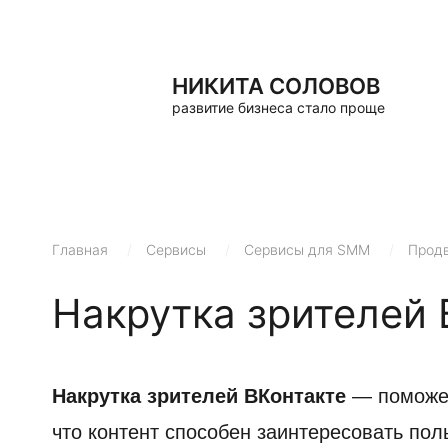
НИКИТА СОЛОВОВ
развитие бизнеса стало проще
Главная
/
Сервисы
/
Сервисы для SMM
/
Продв
Накрутка зрителей 
Накрутка зрителей ВКонтакте
— поможет
что контент способен заинтересовать поль