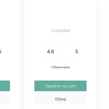
CryptoSell
5
4.6
5
Обменники
Перейти на сайт
Обзор