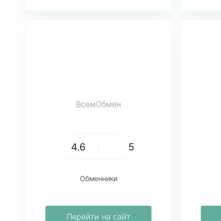
ВсемОбмен
4.6
5
Обменники
Перейти на сайт