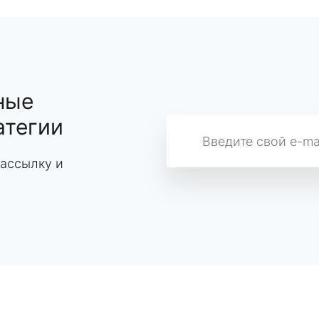
ные
атегии
ассылку и