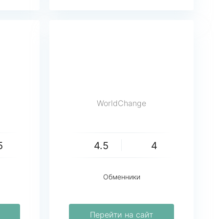
WorldChange
5
4.5
4
Обменники
Перейти на сайт