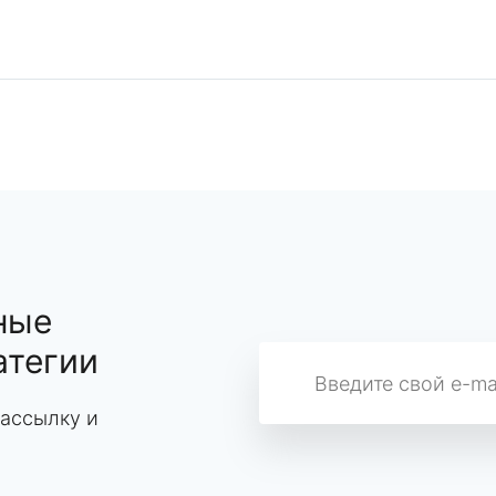
ные
атегии
ассылку и