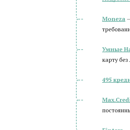
Moneza
требован
Умные Н
карту без
495 кред
Max.Cred
постоянн