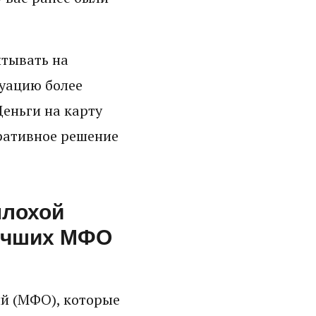
итывать на
туацию более
Деньги на карту
еративное решение
плохой
лучших МФО
й (МФО), которые