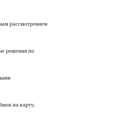
рым рассмотрением
ые решения по
ными
мов на карту.