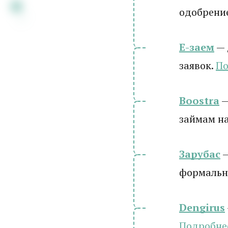
одобрени
Е-заем
— 
заявок.
По
Boostra
—
займам на
Зарубас
—
формальн
Dengirus
Подробне