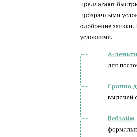
предлагают быстры
прозрачными усло
одобрение заявки. 
условиями.
А-деньг
для посто
Срочно 
выдачей 
Вебзайм
формально