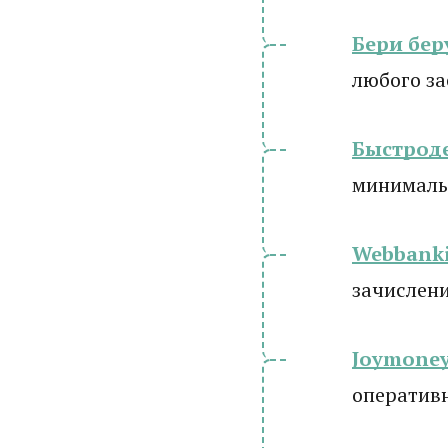
Бери бер
любого з
Быстрод
минималь
Webbanki
зачислени
Joymone
оператив