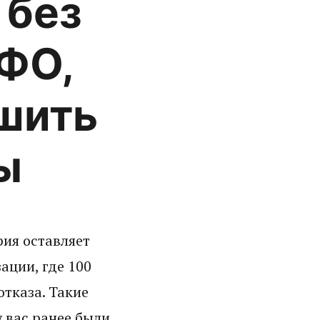
 без
МФО,
шить
ы
рия оставляет
ации, где 100
отказа. Такие
 вас ранее были