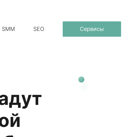
SMM
SEO
Сервисы
дадут
хой