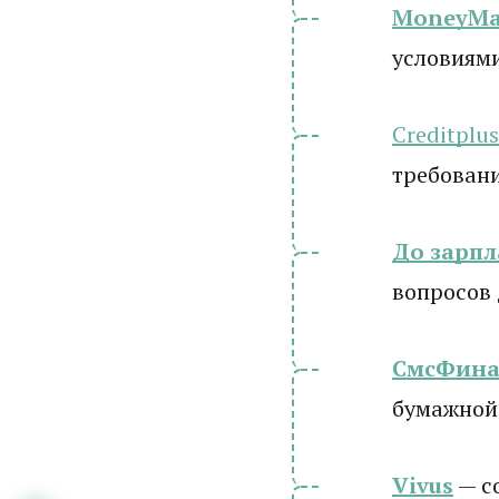
MoneyM
условиям
Creditplus
требовани
До зарп
вопросов
СмсФина
бумажной
Vivus
— с