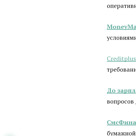
оператив
MoneyM
условиям
Creditplus
требовани
До зарп
вопросов
СмсФина
бумажной