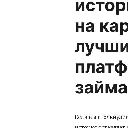
истор
на ка
лучши
платф
займа
Если вы столкнули
история оставляет