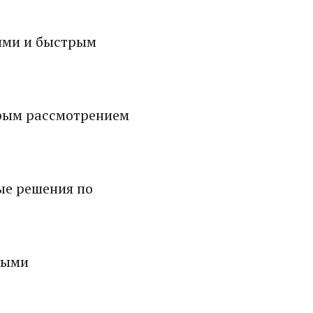
ями и быстрым
рым рассмотрением
ые решения по
ными