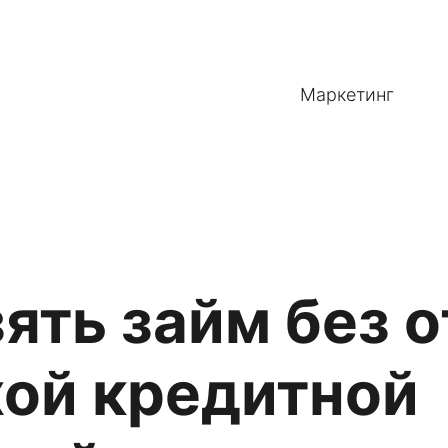
Маркетинг
зять займ без 
хой кредитной