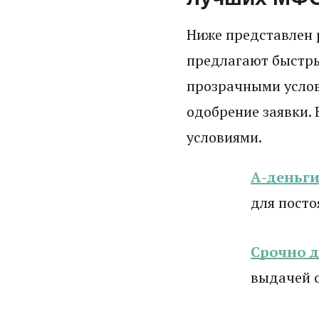
Ниже представлен 
предлагают быстры
прозрачными усло
одобрение заявки. 
условиями.
А-деньг
для посто
Срочно 
выдачей 