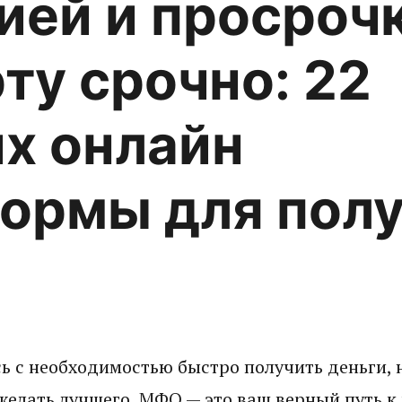
ией и просроч
рту срочно: 22
х онлайн
ормы для пол
сь с необходимостью быстро получить деньги, 
 желать лучшего, МФО — это ваш верный путь 