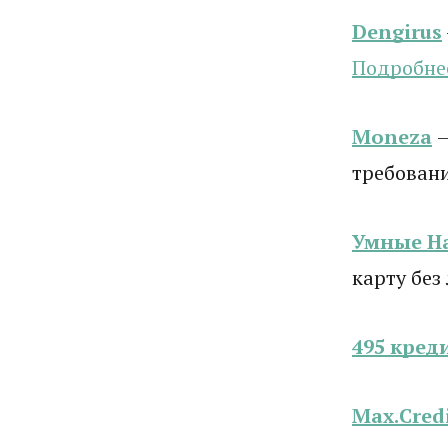
Dengirus
Подробне
Moneza
требован
Умные Н
карту без
495 кред
Max.Cred