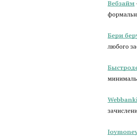
Вебзайм
формально
Бери бер
любого з
Быстрод
минималь
Webbanki
зачислени
Joymone