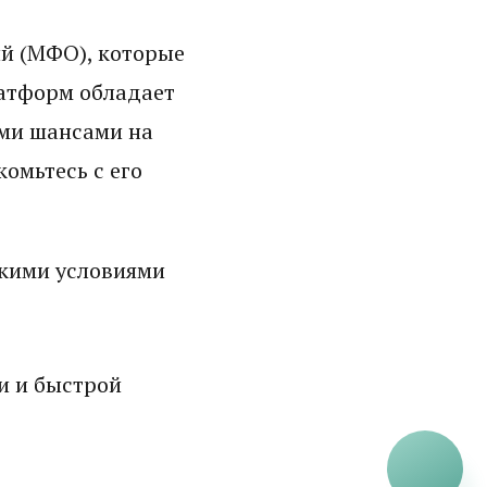
й (МФО), которые
латформ обладает
ми шансами на
омьтесь с его
кими условиями
и и быстрой