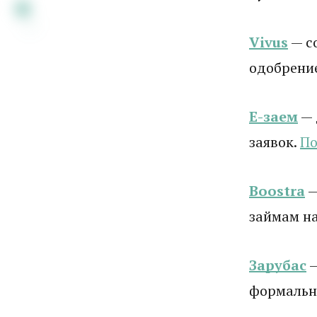
Vivus
— с
одобрени
Е-заем
— 
заявок.
По
Boostra
—
займам на
Зарубас
—
формальн