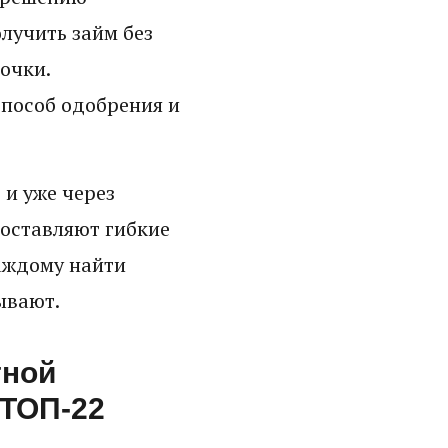
лучить займ без
рочки.
пособ одобрения и
 и уже через
доставляют гибкие
аждому найти
ывают.
тной
 ТОП-22