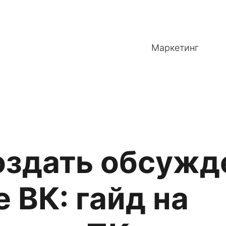
Маркетинг
оздать обсужд
е ВК: гайд на