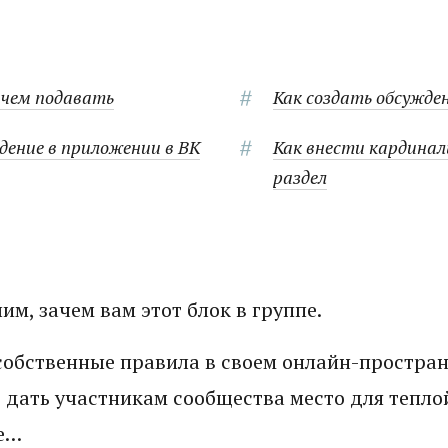
 чем подавать
Как создать обсужден
дение в приложении в ВК
Как внести кардинал
раздел
м, зачем вам этот блок в группе.
 собственные правила в своем онлайн-простра
 дать участникам сообщества место для тепло
не…