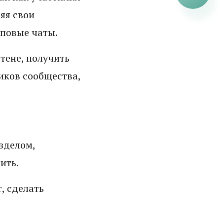
яя свои
пповые чаты.
тене, получить
ников сообщества,
зделом,
ить.
, сделать