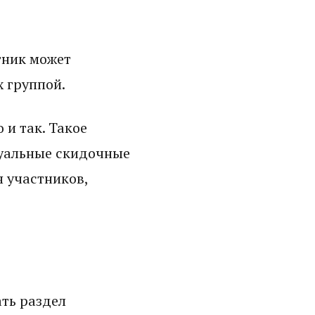
тник может
х группой.
 и так. Такое
туальные скидочные
 участников,
ать раздел