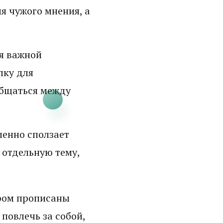
я чужого мнения, а
я важной
лку для
общаться между
пенно сползает
 отдельную тему,
ором прописаны
повлечь за собой,