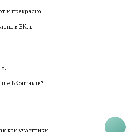
от и прекрасно.
ппы в ВК, в
ь».
уппе ВКонтакте?
так как участники