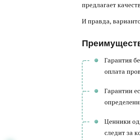
предлагает качест
И правда, варианто
Преимуществ
Гарантия бе
оплата про
Гарантии ес
определенн
Ценники од
следит за к