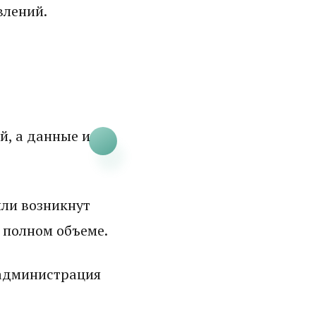
влений.
й, а данные и
или возникнут
 полном объеме.
 администрация