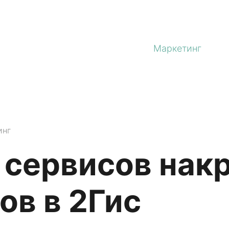
Маркетинг
инг
 сервисов нак
ов в 2Гис