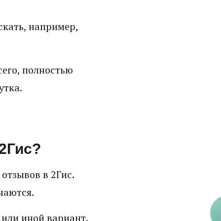
скать, например,
сего, полностью
утка.
 2Гис?
отзывов в 2Гис.
чаются.
 или иной вариант.