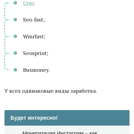
Unu
;
Seo-fast;
Wmrfast;
Seosprint;
Buxmoney.
У всех одинаковые виды заработка.
Будет интересно!
Монетизация Инстаграм – как