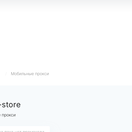
/
Мобильные прокси
-store
 прокси
са пока нет промокода