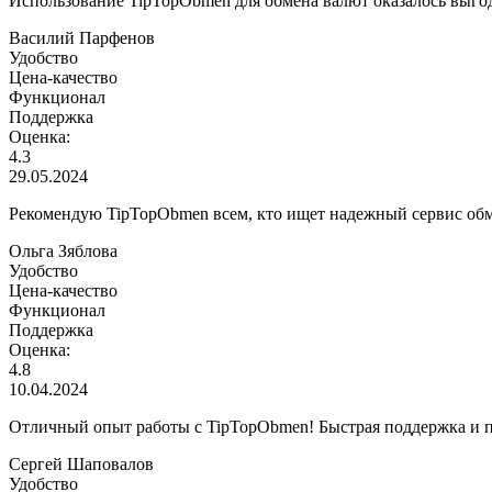
Использование TipTopObmen для обмена валют оказалось выг
Василий Парфенов
Удобство
Цена-качество
Функционал
Поддержка
Оценка:
4.3
29.05.2024
Рекомендую TipTopObmen всем, кто ищет надежный сервис обм
Ольга Зяблова
Удобство
Цена-качество
Функционал
Поддержка
Оценка:
4.8
10.04.2024
Отличный опыт работы с TipTopObmen! Быстрая поддержка и п
Сергей Шаповалов
Удобство