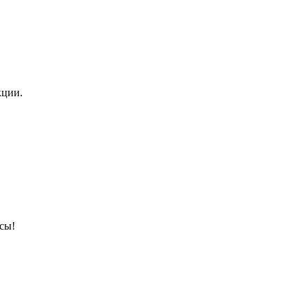
кции.
сы!