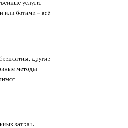
венные услуги.
 или ботами – всё
m
бесплатны, другие
новные методы
елимся
жных затрат.