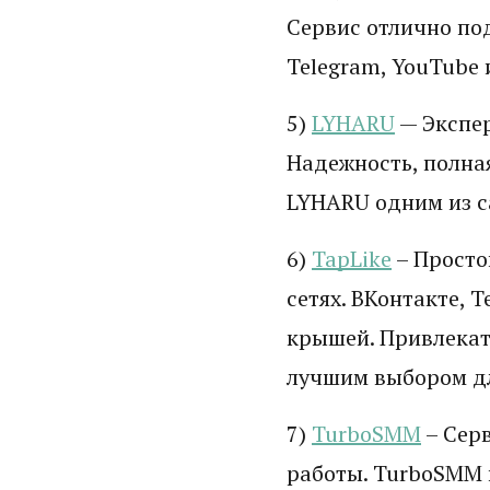
Сервис отлично по
Telegram, YouTube 
5)
LYHARU
— Экспер
Надежность, полна
LYHARU одним из с
6)
TapLike
– Просто
сетях. ВКонтакте, 
крышей. Привлекат
лучшим выбором д
7)
TurboSMM
– Серв
работы. TurboSMM 