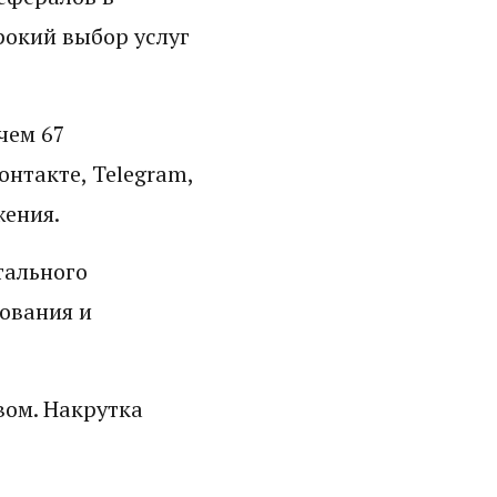
рокий выбор услуг
чем 67
нтакте, Telegram,
жения.
тального
ования и
вом. Накрутка