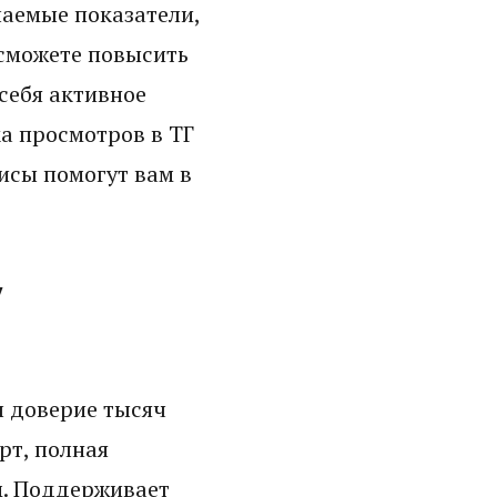
лаемые показатели,
 сможете повысить
себя активное
ка просмотров в ТГ
висы помогут вам в
у
л доверие тысяч
рт, полная
м. Поддерживает