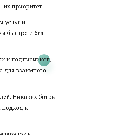
– их приоритет.
 услуг и
ы быстро и без
ки и подписчиков,
о для взаимного
лей. Никаких ботов
 подход к
рефералов в