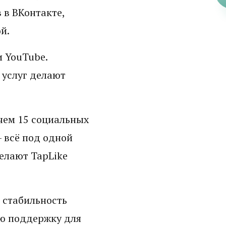
 в ВКонтакте,
й.
и YouTube.
 услуг делают
чем 15 социальных
– всё под одной
елают TapLike
 стабильность
ю поддержку для