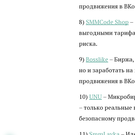
продвижения в ВКон
8)
SMMCode Shop
–
выгодными тарифам
риска.
9)
Bosslike
– Биржа,
но и заработать н
продвижения в ВКон
10)
UNU
– Микробир
– только реальные
безопасному прод
11)
SmmLavka
– Ид