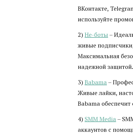
ВКонтакте, Telegra
используйте промо
2)
Не-боты
– Идеаль
живые подписчики,
Максимальная безо
надежной защитой
3)
Babama
– Профес
Живые лайки, наст
Babama обеспечит 
4)
SMM Media
– SMM
аккаунтов с помощь