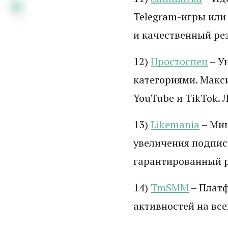
Telegram-игры или 
и качественный рез
12)
Простоспец
– У
категориями. Макс
YouTube и TikTok.
13)
Likemania
– Мин
увеличения подпис
гарантированный р
14)
TmSMM
– Платф
активностей на все