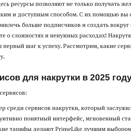
есь ресурсы позволяют не только получать же
егким и доступным способом. С их помощью вы
ривлечь больше подписчиков и создать вокруг 
те о сложностях и ненужных расходах! Накрут
ш первый шаг к успеху. Рассмотрим, какие сер
у.
исов для накрутки в 2025 год
сервисов:
р среди сервисов накрутки, который заслужи
туитивно понятный интерфейс, мгновенный ста
бкие тарифы делают PrimeLike лучшим выборо