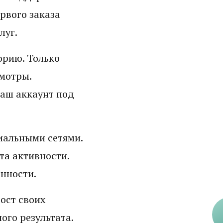
ервого заказа
луг.
орию. Только
мотры.
ваш аккаунт под
иальными сетями.
та активности.
нности.
ост своих
ого результата.