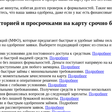
ые минуты, избегая долгих проверок и формальностей. Такие 
есь, что ваша заявка одобрена, даже если у вас есть финансовы
торией и просрочками на карту срочно 
ций (МФО), которые предлагают быстрые и удобные займы онла
 одобрение заявки. Выберите подходящий сервис из списка и о
и условиями для постоянного доступа к средствам.
Подробнее
и быстрой выдачей средств.
Подробнее
и без лишних формальностей. Деньги поступают напрямую на ка
 доступными для любого заемщика.
Подробнее
 быстрые займы с минимальными требованиями.
Подробнее
с моментальным зачислением на карту.
Подробнее
е условия и оперативное решение.
Подробнее
ймов с гибкими условиями.
Подробнее
ными требованиями. Получение средств в течение нескольких
ния финансовых вопросов до следующей зарплаты.
Подробнее
м без лишней бумажной волокиты.
Подробнее
и и быстрым одобрением займов. Подробнее
ым рассмотрением заявок.
Подробнее
решения по займам на карту.
Подробнее