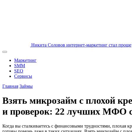
Никита Соловов
интернет-маркетинг стал проще
Маркетинг
SMM
SEO
Сервисы
Главная
Займы
Взять микрозайм с плохой кре
и проверок: 22 лучших МФО с
Когда вы сталкиваетесь с финансовыми трудностями, плохая к
готовы помочь даже в таких ситуациях. Взять микрозайм с плох