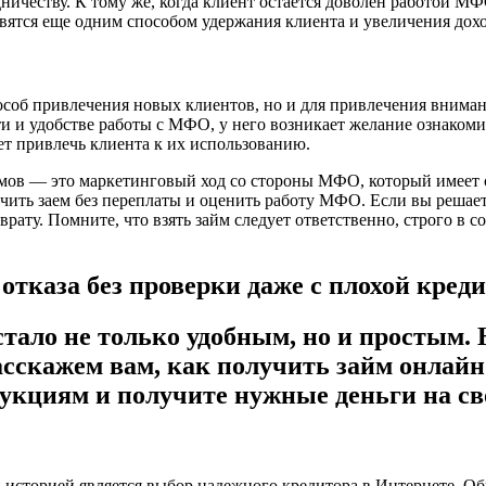
дничеству. К тому же, когда клиент остается доволен работой М
овятся еще одним способом удержания клиента и увеличения дох
соб привлечения новых клиентов, но и для привлечения внимани
и и удобстве работы с МФО, у него возникает желание ознаком
ет привлечь клиента к их использованию.
ймов — это маркетинговый ход со стороны МФО, который имеет 
чить заем без переплаты и оценить работу МФО. Если вы решает
врату. Помните, что взять займ следует ответственно, строго в
 отказа без проверки даже с плохой кред
ало не только удобным, но и простым. Н
скажем вам, как получить займ онлайн н
укциям и получите нужные деньги на сво
 историей является выбор надежного кредитора в Интернете. О