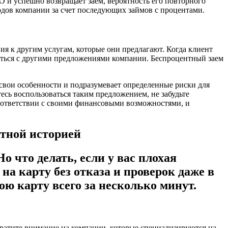
ФО и успешно возвращает заем, вероятность его повторного
одов компании за счет последующих займов с процентами.
я к другим услугам, которые они предлагают. Когда клиент
иться с другими предложениями компании. Беспроцентный заем
свои особенности и подразумевает определенные риски для
есь воспользоваться таким предложением, не забудьте
 соответствии с своими финансовыми возможностями, и
итной историей
о что делать, если у вас плохая
а карту без отказа и проверок даже в
ю карту всего за несколько минут.
братите внимание на компании, которые специализируются на