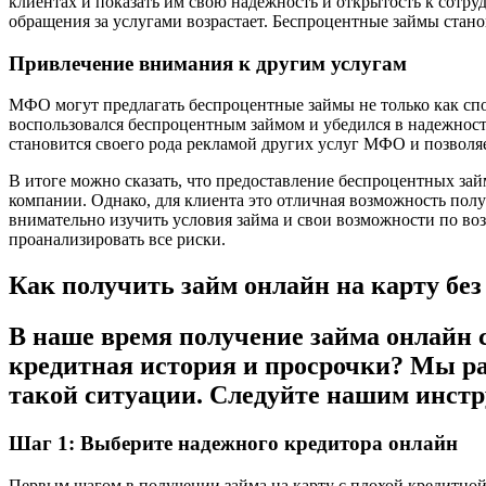
клиентах и показать им свою надежность и открытость к сотру
обращения за услугами возрастает. Беспроцентные займы стан
Привлечение внимания к другим услугам
МФО могут предлагать беспроцентные займы не только как спо
воспользовался беспроцентным займом и убедился в надежност
становится своего рода рекламой других услуг МФО и позволя
В итоге можно сказать, что предоставление беспроцентных за
компании. Однако, для клиента это отличная возможность полу
внимательно изучить условия займа и свои возможности по воз
проанализировать все риски.
Как получить займ онлайн на карту без
В наше время получение займа онлайн ст
кредитная история и просрочки? Мы рас
такой ситуации. Следуйте нашим инстр
Шаг 1: Выберите надежного кредитора онлайн
Первым шагом в получении займа на карту с плохой кредитной