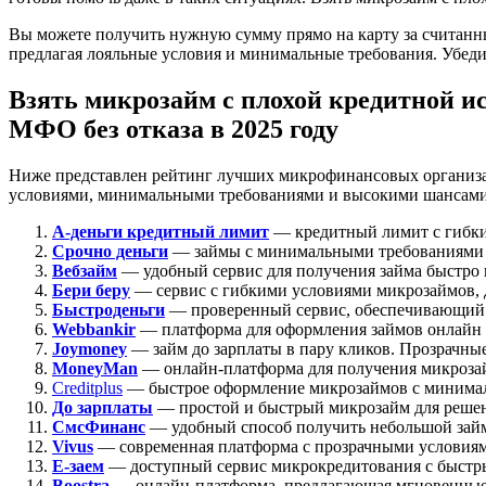
Вы можете получить нужную сумму прямо на карту за считанн
предлагая лояльные условия и минимальные требования. Убедит
Взять микрозайм с плохой кредитной ис
МФО без отказа в 2025 году
Ниже представлен рейтинг лучших микрофинансовых организа
условиями, минимальными требованиями и высокими шансами на
А-деньги кредитный лимит
— кредитный лимит с гибким
Срочно деньги
— займы с минимальными требованиями 
Вебзайм
— удобный сервис для получения займа быстро 
Бери беру
— сервис с гибкими условиями микрозаймов,
Быстроденьги
— проверенный сервис, обеспечивающий
Webbankir
— платформа для оформления займов онлайн 
Joymoney
— займ до зарплаты в пару кликов. Прозрачны
MoneyMan
— онлайн-платформа для получения микроза
Creditplus
— быстрое оформление микрозаймов с минималь
До зарплаты
— простой и быстрый микрозайм для реше
СмсФинанс
— удобный способ получить небольшой зай
Vivus
— современная платформа с прозрачными условиям
Е-заем
— доступный сервис микрокредитования с быстр
Boostra
— онлайн-платформа, предлагающая мгновенные 