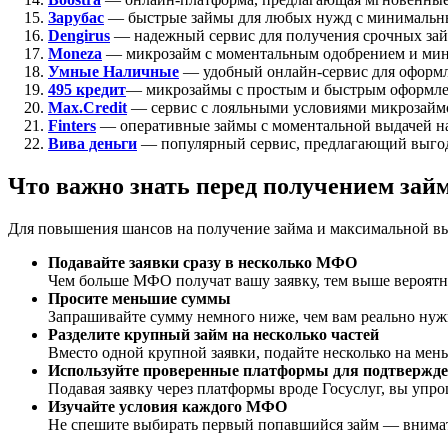
Зарубас
— быстрые займы для любых нужд с минимальн
Dengirus
— надежный сервис для получения срочных зай
Moneza
— микрозайм с моментальным одобрением и ми
Умные Наличные
— удобный онлайн-сервис для оформл
495 кредит
— микрозаймы с простым и быстрым оформл
Max.Credit
— сервис с лояльными условиями микрозайм
Finters
— оперативные займы с моментальной выдачей на
Вива деньги
— популярный сервис, предлагающий выго
Что важно знать перед получением зай
Для повышения шансов на получение займа и максимальной вы
Подавайте заявки сразу в несколько МФО
Чем больше МФО получат вашу заявку, тем выше вероятнос
Просите меньшие суммы
Запрашивайте сумму немного ниже, чем вам реально нуж
Разделите крупный займ на несколько частей
Вместо одной крупной заявки, подайте несколько на мен
Используйте проверенные платформы для подтвержде
Подавая заявку через платформы вроде Госуслуг, вы упро
Изучайте условия каждого МФО
Не спешите выбирать первый попавшийся займ — внимате