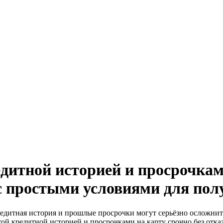
дитной историей и просрочками
 простыми условиями для пол
редитная история и прошлые просрочки могут серьёзно осложни
ой кредитной историей и просрочками на карту срочно без отказ