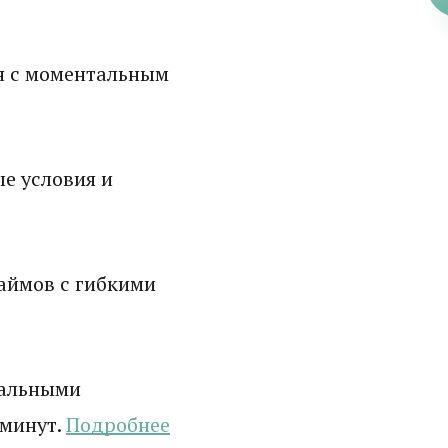
н с моментальным
е условия и
аймов с гибкими
мальными
 минут.
Подробнее