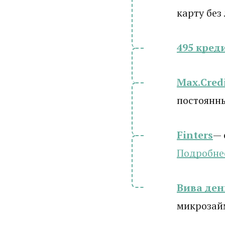
карту без
495 кред
Max.Cred
постоянн
Finters
— 
Подробне
Вива ден
микрозай