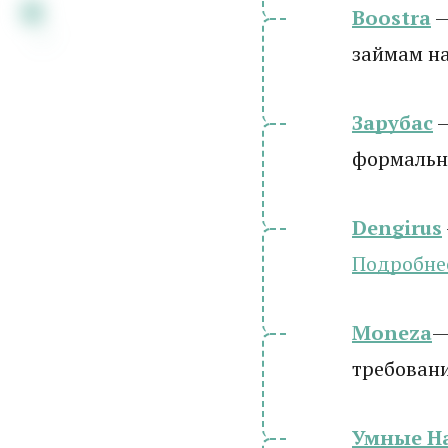
Boostra
—
займам на
Зарубас
—
формальн
Dengirus
Подробне
Moneza
—
требован
Умные Н