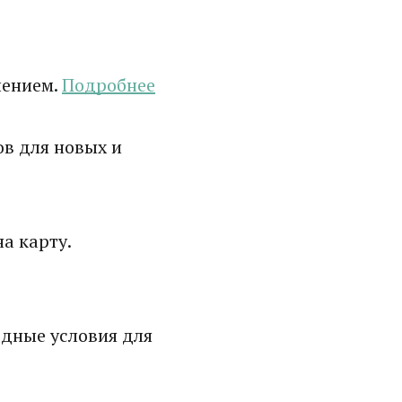
лением.
Подробнее
в для новых и
а карту.
дные условия для