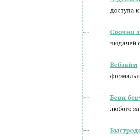
доступа к
Срочно 
выдачей 
Вебзайм
формально
Бери бер
любого з
Быстрод