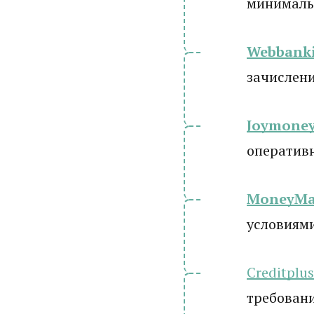
минималь
Webbanki
зачислени
Joymone
оператив
MoneyM
условиям
Creditplus
требовани