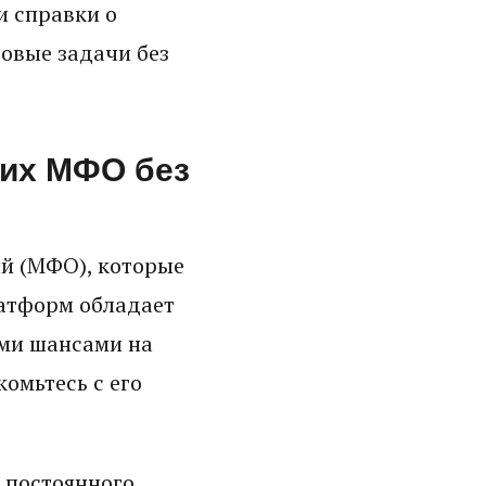
и справки о
совые задачи без
ших МФО без
й (МФО), которые
латформ обладает
ми шансами на
омьтесь с его
 постоянного