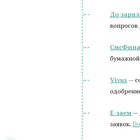
До зарп
вопросов
СмсФина
бумажной
Vivus
— с
одобрени
Е-заем
— 
заявок.
По