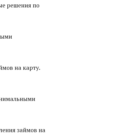
ые решения по
ными
мов на карту.
инимальными
ления займов на