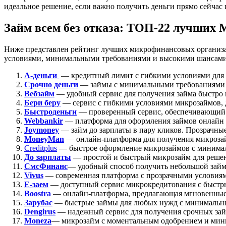
идеальное решение, если важно получить деньги прямо сейчас и
Займ всем без отказа: ТОП-22 лучших М
Ниже представлен рейтинг лучших микрофинансовых организа
условиями, минимальными требованиями и высокими шансами на
А-деньги
— кредитный лимит с гибкими условиями для п
Срочно деньги
— займы с минимальными требованиями 
Вебзайм
— удобный сервис для получения займа быстро 
Бери беру
— сервис с гибкими условиями микрозаймов,
Быстроденьги
— проверенный сервис, обеспечивающий
Webbankir
— платформа для оформления займов онлайн 
Joymoney
— займ до зарплаты в пару кликов. Прозрачны
MoneyMan
— онлайн-платформа для получения микроза
Creditplus
— быстрое оформление микрозаймов с минималь
До зарплаты
— простой и быстрый микрозайм для реше
СмсФинанс
— удобный способ получить небольшой зай
Vivus
— современная платформа с прозрачными условия
Е-заем
— доступный сервис микрокредитования с быстр
Boostra
— онлайн-платформа, предлагающая мгновенные 
Зарубас
— быстрые займы для любых нужд с минимальн
Dengirus
— надежный сервис для получения срочных зай
Moneza
— микрозайм с моментальным одобрением и мин