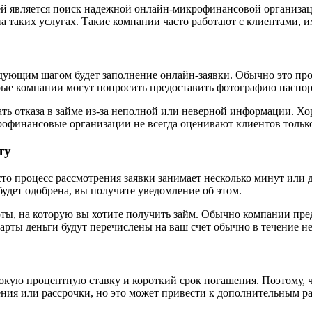
й является поиск надежной онлайн-микрофинансовой организаци
я на таких услугах. Такие компании часто работают с клиентам
ющим шагом будет заполнение онлайн-заявки. Обычно это прост
ые компании могут попросить предоставить фотографию паспор
ть отказа в займе из-за неполной или неверной информации. Хор
икрофинансовые организации не всегда оценивают клиентов тольк
ту
сто процесс рассмотрения заявки занимает несколько минут или
удет одобрена, вы получите уведомление об этом.
рты, на которую вы хотите получить займ. Обычно компании пре
арты деньги будут перечислены на ваш счет обычно в течение н
кую процентную ставку и короткий срок погашения. Поэтому, ч
ия или рассрочки, но это может привести к дополнительным ра