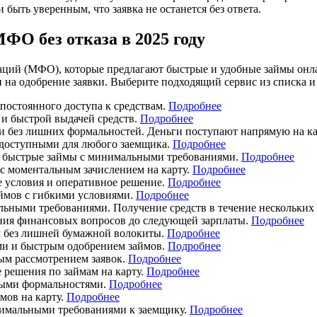
 быть уверенным, что заявка не останется без ответа.
ФО без отказа в 2025 году
ций (МФО), которые предлагают быстрые и удобные займы онла
 одобрение заявки. Выберите подходящий сервис из списка и о
остоянного доступа к средствам.
Подробнее
и быстрой выдачей средств.
Подробнее
и без лишних формальностей. Деньги поступают напрямую на ка
 доступными для любого заемщика.
Подробнее
 быстрые займы с минимальными требованиями.
Подробнее
с моментальным зачислением на карту.
Подробнее
е условия и оперативное решение.
Подробнее
ймов с гибкими условиями.
Подробнее
ными требованиями. Получение средств в течение нескольких
ния финансовых вопросов до следующей зарплаты.
Подробнее
м без лишней бумажной волокиты.
Подробнее
ми и быстрым одобрением займов.
Подробнее
ым рассмотрением заявок.
Подробнее
решения по займам на карту.
Подробнее
ыми формальностями.
Подробнее
мов на карту.
Подробн
ее
имальными требованиями к заемщику.
Подробнее