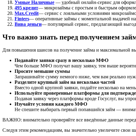
Умные Наличные
— удобный онлайн-сервис для оформле
495 кредит
— микрозаймы с простым и быстрым оформл
Max.Credit
— сервис с лояльными условиями микрозаймо
Finters
— оперативные займы с моментальной выдачей на
Вива деньги
— популярный сервис, предлагающий выгод
Что важно знать перед получением зай
Для повышения шансов на получение займа и максимальной вы
Подавайте заявки сразу в несколько МФО
Чем больше МФО получат вашу заявку, тем выше вероятнос
Просите меньшие суммы
Запрашивайте сумму немного ниже, чем вам реально нуж
Разделите крупный займ на несколько частей
Вместо одной крупной заявки, подайте несколько на мен
Используйте проверенные платформы для подтвержде
Подавая заявку через платформы вроде Госуслуг, вы упро
Изучайте условия каждого МФО
Не спешите выбирать первый попавшийся займ — внимате
ВАЖНО: внимательно проверяйте все введённые данные перед о
Следуя этим рекомендациям, вы значительно увеличите свои ш