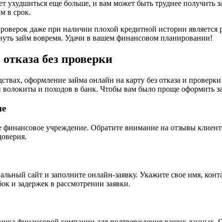
ет ухудшиться еще больше, и вам может быть труднее получить з
м в срок.
и проверок даже при наличии плохой кредитной истории являет
рнуть займ вовремя. Удачи в вашем финансовом планировании!
 отказа без проверки
ствах, оформление займа онлайн на карту без отказа и проверк
й волокиты и походов в банк. Чтобы вам было проще оформить 
ие
е финансовое учреждение. Обратите внимание на отзывы клиенто
доверия.
льный сайт и заполните онлайн-заявку. Укажите свое имя, конт
ок и задержек в рассмотрении заявки.
дника финансовой компании для подтверждения ваших данных. О