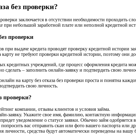
аза без проверки?
 проверки заключается в отсутствии необходимости проходить с
е при небольшой заработной плате или неполной кредитной ист
без проверки
ов при выдаче кредита проводят проверку кредитной истории за
а карту не требуют проверки кредитной истории, поэтому они д
ных кредитных учреждений, где процесс оформления кредита мож
но сделать – заполнить онлайн-заявку и подтвердить свою лично
онлайн на карту без отказа без проверки проста и понятна кажд
подтвердить свою личность.
ез проверки?
ейтинг компании, отзывы клиентов и условия займа.
айн-заявку. Укажите свое имя, фамилию, контактную информацию
придет уведомление о статусе заявки. Обычно займ одобряется в
попросить вас отправить скан или фото вашего паспорта или д
я личности, средства будут автоматически переведены на вашу 