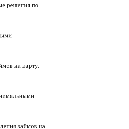
ые решения по
ными
мов на карту.
инимальными
ления займов на