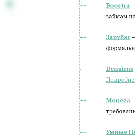
Boostra
—
займам на
Зарубас
—
формальн
Dengirus
Подробн
е
Moneza
—
требован
Умные Н