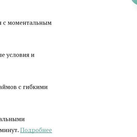
н с моментальным
е условия и
аймов с гибкими
мальными
 минут.
Подробнее