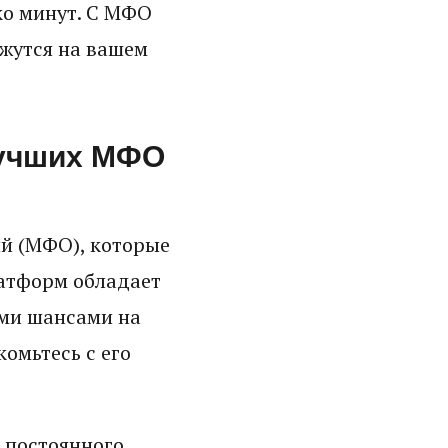
ко минут. С МФО
ажутся на вашем
лучших МФО
й (МФО), которые
латформ обладает
ми шансами на
омьтесь с его
 постоянного