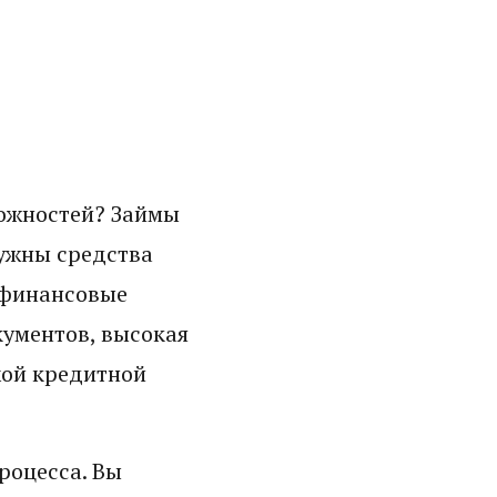
ложностей? Займы
нужны средства
офинансовые
ументов, высокая
хой кредитной
роцесса. Вы