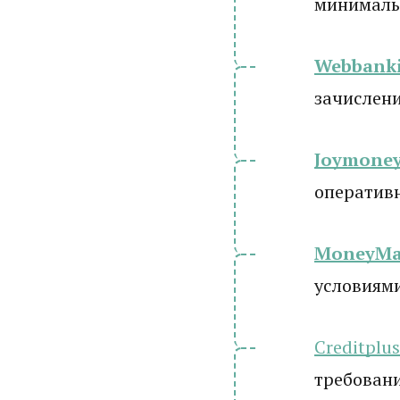
минималь
Webbanki
зачислени
Joymone
оператив
MoneyM
условиям
Creditplus
требовани