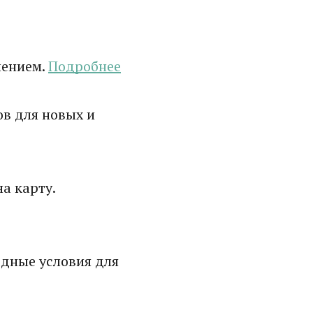
лением.
Подробнее
в для новых и
а карту.
дные условия для