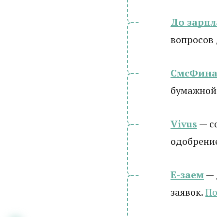
До зарп
вопросов
СмсФина
бумажной
Vivus
— с
одобрени
Е-заем
— 
заявок.
По