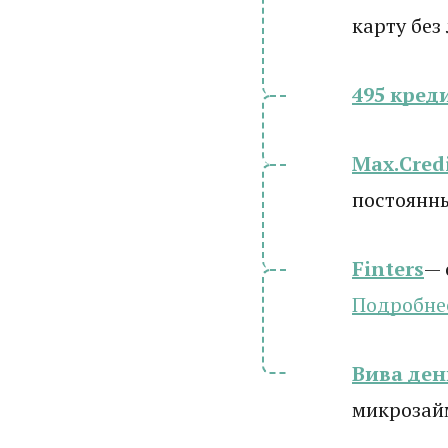
карту без
495 кред
Max.Cred
постоянн
Finters
— 
Подробне
Вива ден
микрозай