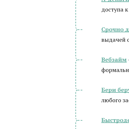
доступа к
Срочно 
выдачей 
Вебзайм
формально
Бери бер
любого з
Быстрод