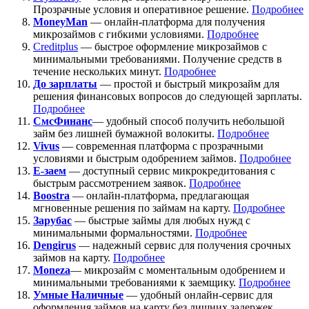
Прозрачные условия и оперативное решение.
Подробнее
MoneyMan
— онлайн-платформа для получения
микрозаймов с гибкими условиями.
Подробнее
Creditplus
— быстрое оформление микрозаймов с
минимальными требованиями. Получение средств в
течение нескольких минут.
Подробнее
До зарплаты
— простой и быстрый микрозайм для
решения финансовых вопросов до следующей зарплаты.
Подробнее
СмсФинанс
— удобный способ получить небольшой
займ без лишней бумажной волокиты.
Подробнее
Vivus
— современная платформа с прозрачными
условиями и быстрым одобрением займов.
Подробнее
Е-заем
— доступный сервис микрокредитования с
быстрым рассмотрением заявок.
Подробнее
Boostra
— онлайн-платформа, предлагающая
мгновенные решения по займам на карту.
Подробнее
Зарубас
— быстрые займы для любых нужд с
минимальными формальностями.
Подробнее
Dengirus
— надежный сервис для получения срочных
займов на карту.
Подробн
ее
Moneza
— микрозайм с моментальным одобрением и
минимальными требованиями к заемщику.
Подробнее
Умные Наличные
— удобный онлайн-сервис для
оформления займов на карту без лишних задержек.