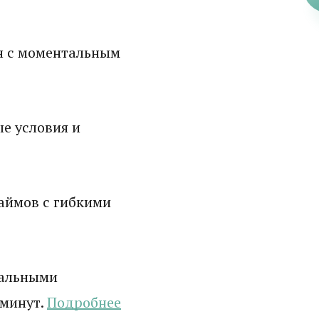
н с моментальным
е условия и
аймов с гибкими
мальными
 минут.
Подробнее