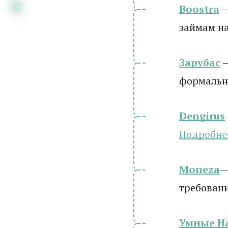
Boostra
—
займам на
Зарубас
—
формальн
Dengirus
Подробн
е
Moneza
—
требован
Умные Н