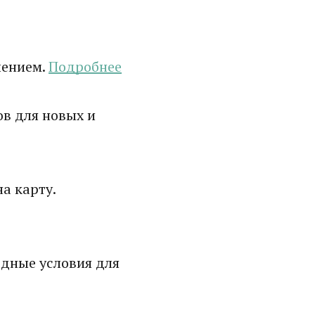
лением.
Подробнее
в для новых и
а карту.
дные условия для