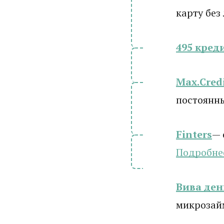
карту без
495 кред
Max.Cred
постоянн
Finters
— 
Подробне
Вива ден
микрозай