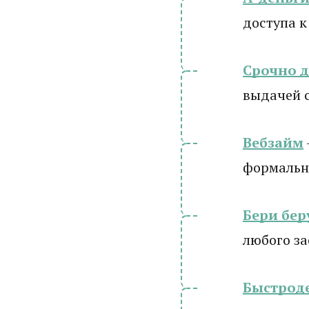
доступа к
Срочно 
выдачей 
Вебзайм
формально
Бери бер
любого з
Быстрод