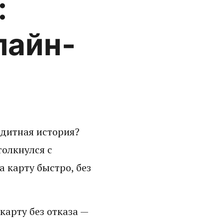
:
лайн-
едитная история?
толкнулся с
 карту быстро, без
карту без отказа —