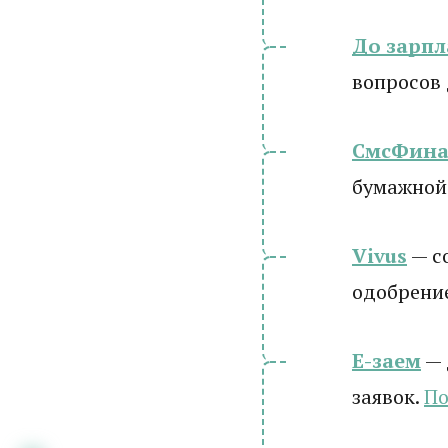
До зарп
вопросов
СмсФина
бумажной
Vivus
— с
одобрени
Е-заем
— 
заявок.
По