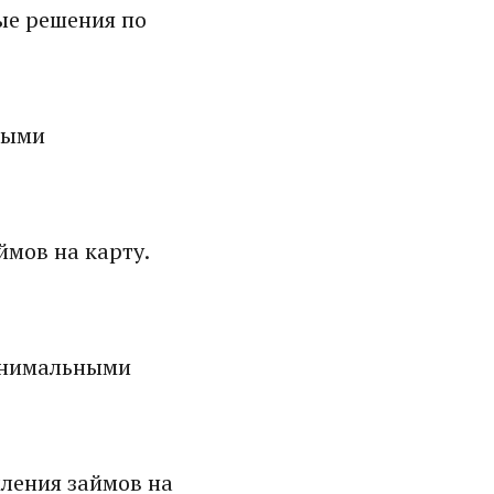
ые решения по
ными
мов на карту.
инимальными
ления займов на