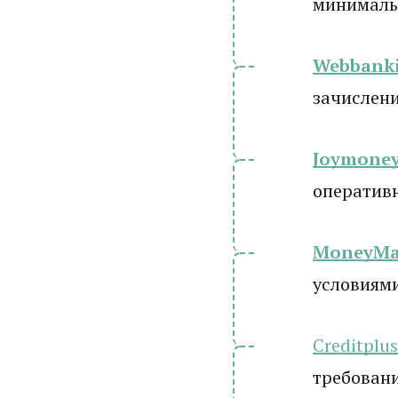
минималь
Webbanki
зачислени
Joymone
оператив
MoneyM
условиям
Creditplus
требовани