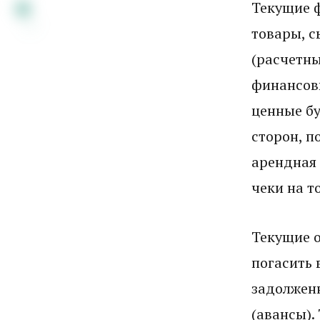
Текущие ф
товары, с
(расчетны
финансов
ценные бу
сторон, п
арендная 
чеки на т
Текущие о
погасить 
задолженн
(авансы).