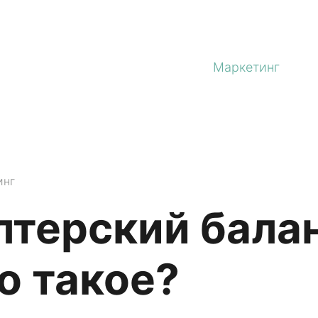
Маркетинг
инг
лтерский балан
то такое?