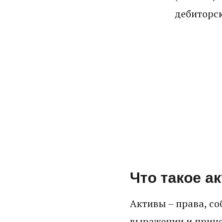
дебиторск
Для информац
движении сред
отчет, полуго
Что такое а
Активы – права, с
выражении и принос