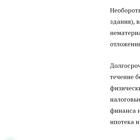
Необорот
здания), 
нематериа
отложенны
Долгосроч
течение б
физически
налоговые
финанса и
ипотека и