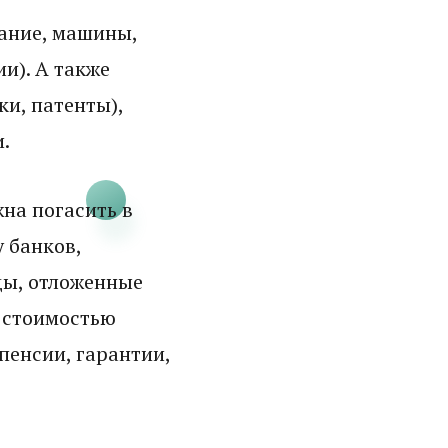
ание, машины,
ии). А также
и, патенты),
.
на погасить в
у банков,
ды, отложенные
й стоимостью
пенсии, гарантии,