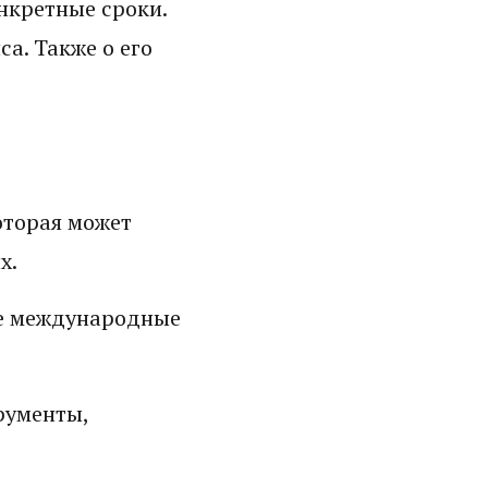
нкретные сроки.
а. Также о его
оторая может
х.
ле международные
рументы,