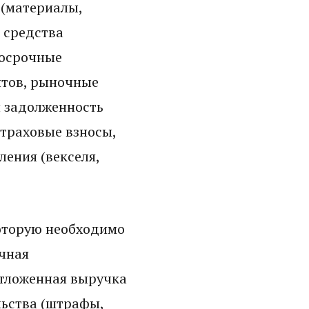
 (материалы,
 средства
косрочные
нтов, рыночные
я задолженность
страховые взносы,
ления (векселя,
которую необходимо
очная
отложенная выручка
льства (штрафы,