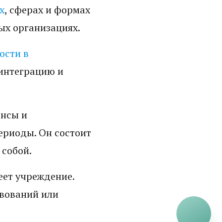
х
, сферах и формах
ых организациях.
ости в
интеграцию и
ансы и
ериоды. Он состоит
 собой.
еет учреждение.
твований или