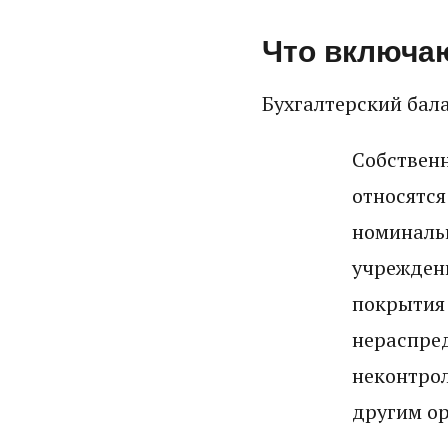
Что включаю
Бухгалтерский бала
Собственн
относятс
номиналь
учрежден
покрытия 
нераспред
неконтро
другим ор