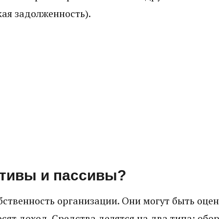
ая задолженность).
ии! Специалист по финансам обязан сдавать о
ств, в том числе расходов и продаж. Бывает 
довой, годовой.
ктивы и пассивы?
обственность организации. Они могут быть оц
ят доход. Средства делятся на два типа: обо