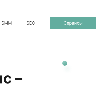
SMM
SEO
Сервисы
с –