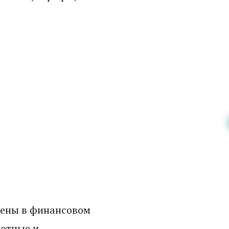
тчеты о
квартальный
енены в финансовом
ротные и