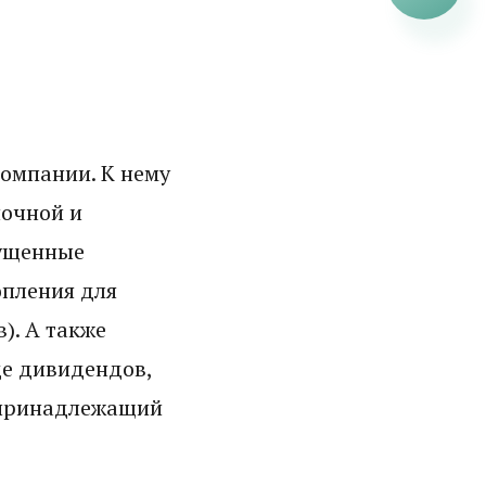
компании. К нему
ночной и
пущенные
опления для
). А также
де дивидендов,
 принадлежащий