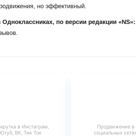
 продвижения, но эффективный.
в Одноклассниках, по версии редакции «NS»
зывов.
крутка в Инстаграм,
Продвижение в
Ютуб, ВК, Тик Ток
социальных сетях