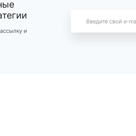
ные
атегии
ассылку и