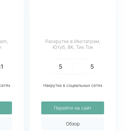
ram,
Раскрутка в Инстаграм,
m
Ютуб, ВК, Тик Ток
81
5
5
сетях
Накрутка в социальных сетях
Перейти на сайт
Обзор