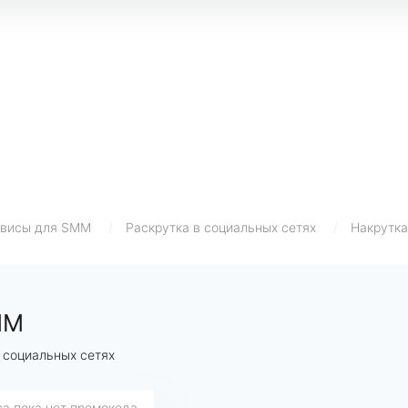
висы для SMM
/
Раскрутка в социальных сетях
/
Накрутка
MM
 социальных сетях
са пока нет промокода