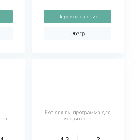
Перейти на сайт
Обзор
,
Бот для вк, программа для
акте
инвайтинга
24
4.3
2