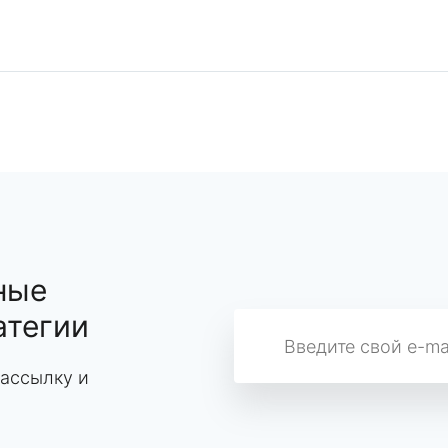
ные
атегии
ассылку и