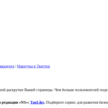
аккаунта
/
Накрутка в Твиттер
ой раскрутки Вашей страницы. Чем больше пользователей подел
и редакции «NS»:
TapLike
.
Подберите сервис для развития бизне