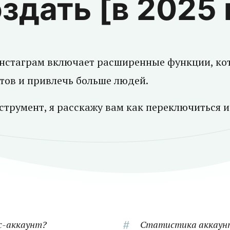
оздать [в 2025 
Инстаграм включает расширенные функции, ко
тов и привлечь больше людей.
струмент, я расскажу вам как переключиться и
с-аккаунт?
Статистика аккаун