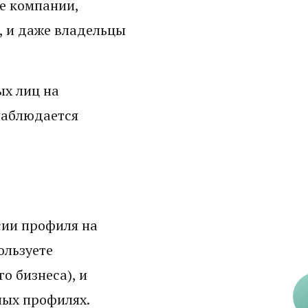
е компании,
, и даже владельцы
ых лиц на
наблюдается
сии профиля на
ользуете
о бизнеса), и
ных профилях.