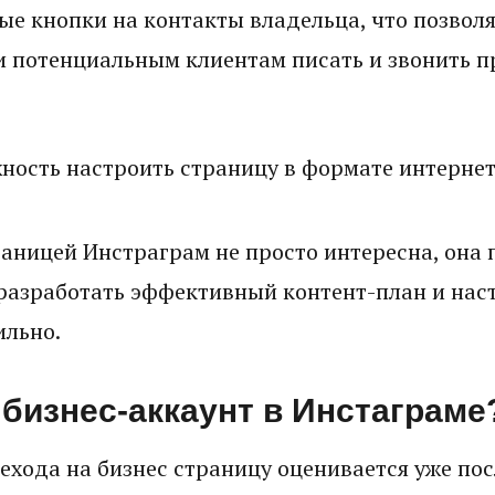
ые кнопки на контакты владельца, что позволя
и потенциальным клиентам писать и звонить п
ность настроить страницу в формате интернет
раницей Инстраграм не просто интересна, она 
разработать эффективный контент-план и нас
ильно.
 бизнес-аккаунт в Инстаграме
хода на бизнес страницу оценивается уже пос