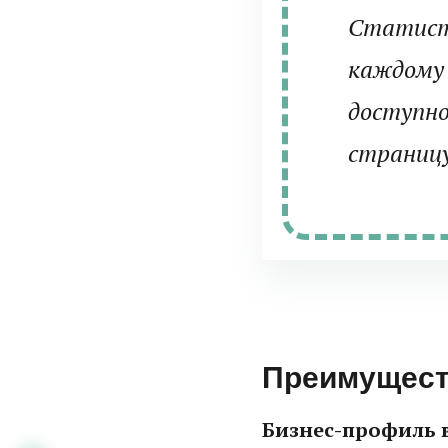
Статисти
каждому 
доступно
страницу
Преимуществ
Бизнес-профиль 