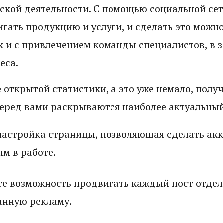
ской деятельности. С помощью социальной сет
гать продукцию и услуги, и сделать это можно
к и с привлечением команды специалистов, в 
еса.
открытой статистики, а это уже немало, полу
Перед вами раскрываются наиболее актуальны
настройка страницы, позволяющая сделать акк
м в работе.
те возможность продвигать каждый пост отде
анную рекламу.