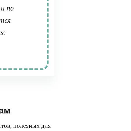
и по
тся
ес
рам
тов, полезных для