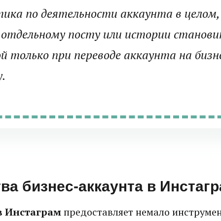
ка по деятельности аккаунта в целом, 
отдельному посту или истории станови
й только при переводе аккаунта на бизн
.
а бизнес-аккаунта в Инстаг
в Инстаграм
предоставляет немало инструмен