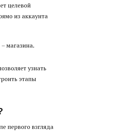
ет целевой
рямо из аккаунта
 – магазина.
позволяет узнать
троить этапы
?
ле первого взгляда