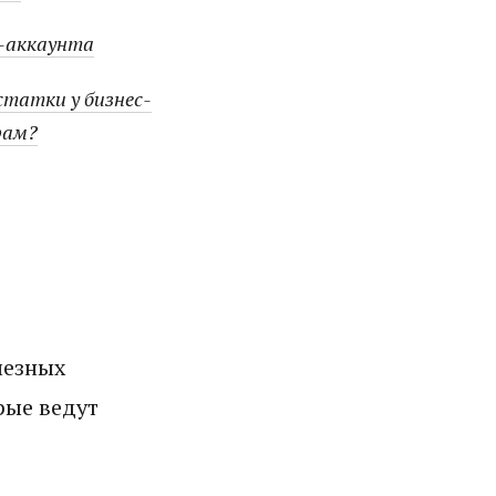
-аккаунта
татки у бизнес-
рам?
лезных
рые ведут