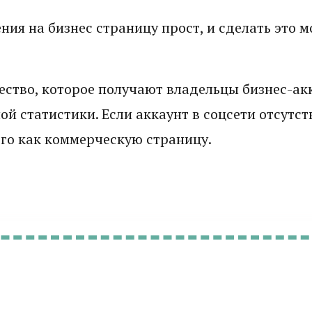
ия на бизнес страницу прост, и сделать это м
ство, которое получают владельцы бизнес-акк
й статистики. Если аккаунт в соцсети отсутст
его как коммерческую страницу.