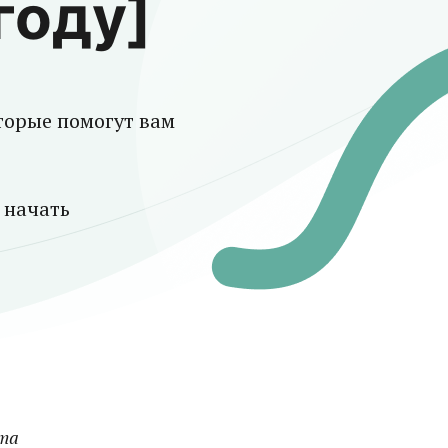
году]
торые помогут вам
 начать
та