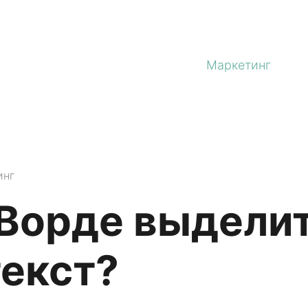
Маркетинг
инг
 Ворде выдели
текст?