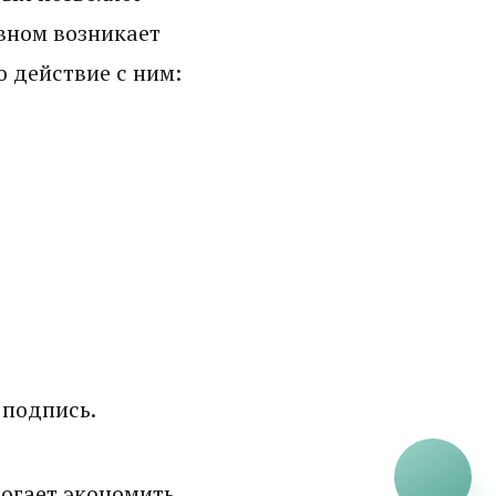
вном возникает
о действие с ним:
 подпись.
могает экономить