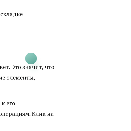
аскладке
ет. Это значит, что
ие элементы,
 к его
операциям. Клик на