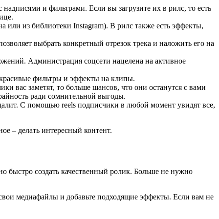
 надписями и фильтрами. Если вы загрузите их в рилс, то есть
ице.
а или из библиотеки Instagram). В рилс также есть эффекты,
озволяет выбрать конкретный отрезок трека и наложить его на
ложений. Администрация соцсети нацелена на активное
ь красивые фильтры и эффекты на клипы.
ки вас заметят, то больше шансов, что они останутся с вами
крайность ради сомнительной выгоды.
удалит. С помощью reels подписчики в любой момент увидят все,
ое – делать интересный контент.
о быстро создать качественный ролик. Больше не нужно
 свои медиафайлы и добавьте подходящие эффекты. Если вам не