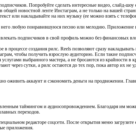
подписчиков. Попробуйте сделать интересные видео, слайд-шоу с
в общей новостной ленте Инстаграм, а не только на вашей стран
текст или накладывайте на них музыку (ее можно взять с телефон
 в него любую понравившуюся песню или мелодию. Приложение п
ривлекать подписчиков в свой профиль можно без финансовых в
тое в процессе создания рилс. Reels позволяют сразу накладыват
грам, чтобы получить взрослую аудиторию. Если такие подписчи
 услугами выбранного мастера, а не бросаются из крайности в 
ают через сутки, а рилс остаются до тех пор, пока автор их не 
о оживить аккаунт и сэкономить деньги на продвижении. Главн
овленным таймингом и аудиосопровождением. Благодаря им можн
плавных переходов.
специальном редакторе соцсети. После открытия меню загрузите
ные приложения.