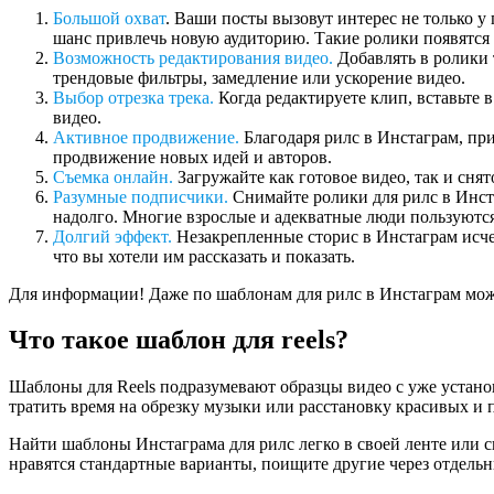
Большой охват
.
Ваши посты вызовут интерес не только у 
шанс привлечь новую аудиторию. Такие ролики появятся 
Возможность редактирования видео.
Добавлять в ролики 
трендовые фильтры, замедление или ускорение видео.
Выбор отрезка трека.
Когда редактируете клип, вставьте
видео.
Активное продвижение.
Благодаря рилс в Инстаграм, п
продвижение новых идей и авторов.
Съемка онлайн.
Загружайте как готовое видео, так и сня
Разумные подписчики.
Снимайте ролики для рилс в Инста
надолго. Многие взрослые и адекватные люди пользуются
Долгий эффект.
Незакрепленные сторис в Инстаграм исчез
что вы хотели им рассказать и показать.
Для информации! Даже по шаблонам для рилс в Инстаграм можн
Что такое шаблон для reels?
Шаблоны для Reels подразумевают образцы видео с уже устан
тратить время на обрезку музыки или расстановку красивых и 
Найти шаблоны Инстаграма для рилс легко в своей ленте или 
нравятся стандартные варианты, поищите другие через отдель