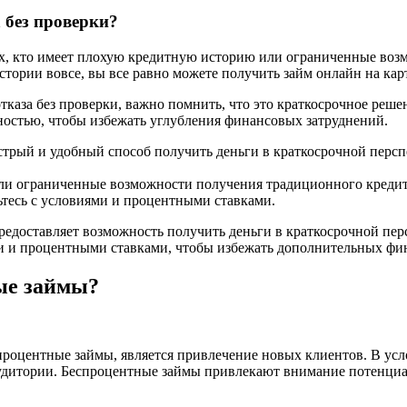
а без проверки?
 тех, кто имеет плохую кредитную историю или ограниченные во
ории вовсе, вы все равно можете получить займ онлайн на карту
отказа без проверки, важно помнить, что это краткосрочное ре
ностью, чтобы избежать углубления финансовых затруднений.
ыстрый и удобный способ получить деньги в краткосрочной персп
я или ограниченные возможности получения традиционного кредит
ьтесь с условиями и процентными ставками.
 предоставляет возможность получить деньги в краткосрочной пер
иями и процентными ставками, чтобы избежать дополнительных ф
ые займы?
оцентные займы, является привлечение новых клиентов. В усл
дитории. Беспроцентные займы привлекают внимание потенциа