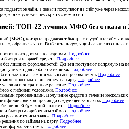
а подается онлайн, а деньги поступают на счёт уже через неск
розрачные условия без скрытых комиссий.
рией: ТОП-22 лучших МФО без отказа в 
ций (МФО), которые предлагают быстрые и удобные займы онла
 одобрение заявки. Выберите подходящий сервис из списка и о
остоянного доступа к средствам.
Подробнее
и быстрой выдачей средств.
Подробнее
и без лишних формальностей. Деньги поступают напрямую на ка
 доступными для любого заемщика.
Подробнее
 быстрые займы с минимальными требованиями.
Подробнее
с моментальным зачислением на карту.
Подробнее
е условия и оперативное решение.
Подробнее
ймов с гибкими условиями.
Подробнее
ными требованиями. Получение средств в течение нескольких
ния финансовых вопросов до следующей зарплаты.
Подробнее
м без лишней бумажной волокиты.
Подробнее
ми и быстрым одобрением займов.
Подробнее
ым рассмотрением заявок.
Подробнее
решения по займам на карту.
Подробнее
ыми формальностями.
Подробнее