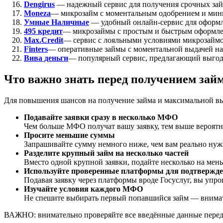
Dengirus
— надежный сервис для получения срочных зай
Moneza
— микрозайм с моментальным одобрением и мин
Умные Наличные
— удобный онлайн-сервис для оформле
495 кредит
— микрозаймы с простым и быстрым оформл
Max.Credit
— сервис с лояльными условиями микрозаймо
Finters
— оперативные займы с моментальной выдачей на
Вива деньги
— популярный сервис, предлагающий выгод
Что важно знать перед получением зай
Для повышения шансов на получение займа и максимальной вы
Подавайте заявки сразу в несколько МФО
Чем больше МФО получат вашу заявку, тем выше вероятнос
Просите меньшие суммы
Запрашивайте сумму немного ниже, чем вам реально нуж
Разделите крупный займ на несколько частей
Вместо одной крупной заявки, подайте несколько на мен
Используйте проверенные платформы для подтвержде
Подавая заявку через платформы вроде Госуслуг, вы упро
Изучайте условия каждого МФО
Не спешите выбирать первый попавшийся займ — внимате
ВАЖНО: внимательно проверяйте все введённые данные перед о