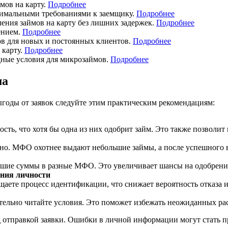
мов на карту.
Подробн
ее
имальными требованиями к заемщику.
Подробнее
ния займов на карту без лишних задержек.
Подробнее
ением.
Подробнее
в для новых и постоянных клиентов.
Подробнее
 карту.
Подробнее
ные условия для микрозаймов.
Подробнее
ма
годы от заявок следуйте этим практическим рекомендациям:
ть, что хотя бы одна из них одобрит займ. Это также позволит
но. МФО охотнее выдают небольшие займы, а после успешного в
ьшие суммы в разные МФО. Это увеличивает шансы на одобрение 
ния личности
щаете процесс идентификации, что снижает вероятность отказа и
льно читайте условия. Это поможет избежать неожиданных рас
тправкой заявки. Ошибки в личной информации могут стать при