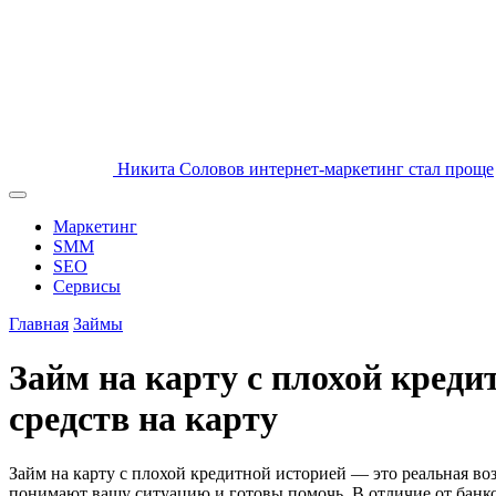
Никита Соловов
интернет-маркетинг стал проще
Маркетинг
SMM
SEO
Сервисы
Главная
Займы
Займ на карту с плохой кред
средств на карту
Займ на карту с плохой кредитной историей — это реальная 
понимают вашу ситуацию и готовы помочь. В отличие от банко