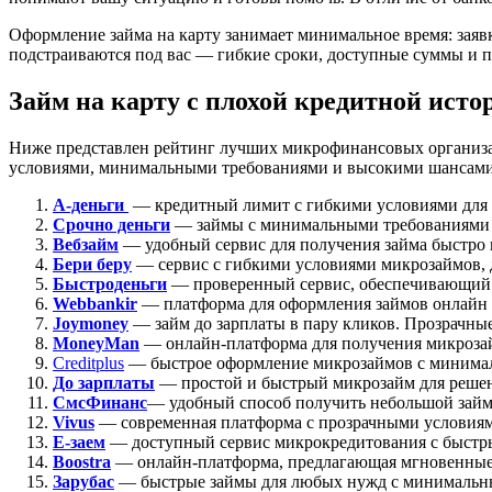
Оформление займа на карту занимает минимальное время: заявк
подстраиваются под вас — гибкие сроки, доступные суммы и п
Займ на карту с плохой кредитной исто
Ниже представлен рейтинг лучших микрофинансовых организа
условиями, минимальными требованиями и высокими шансами на
А-деньги
— кредитный лимит с гибкими условиями для п
Срочно деньги
— займы с минимальными требованиями 
Вебзайм
— удобный сервис для получения займа быстро 
Бери беру
— сервис с гибкими условиями микрозаймов,
Быстроденьги
— проверенный сервис, обеспечивающий
Webbankir
— платформа для оформления займов онлайн 
Joymoney
— займ до зарплаты в пару кликов. Прозрачны
MoneyMan
— онлайн-платформа для получения микроза
Creditplus
— быстрое оформление микрозаймов с минималь
До зарплаты
— простой и быстрый микрозайм для реше
СмсФинанс
— удобный способ получить небольшой зай
Vivus
— современная платформа с прозрачными условия
Е-заем
— доступный сервис микрокредитования с быстр
Boostra
— онлайн-платформа, предлагающая мгновенные 
Зарубас
— быстрые займы для любых нужд с минимальн